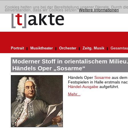
Cookies helfen uns bei der Bereitstellung unserer Dienste. Durch di
einverstanden, dass wir Cookies setzen.
Weitere Informationen
Portrait
Musiktheater
Orchester
Zeitg. Musik
Gesamtau
Moderner Stoff in orientalischem Milieu
Händels Oper „Sosarme“
Händels Oper
Sosarme
aus dem 
Festspielen in Halle erstmals nac
Händel-Ausgabe
aufgeführt.
Mehr...