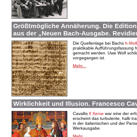
Größtmögliche Annäherung. Die Edition
aus der „Neuen Bach-Ausgabe. Revidier
Die Quellenlage bei Bachs
h-Mol
praktikable Aufführungsfassung
gemacht werden. Uwe Wolf schilde
vorgegangen ist.
Mehr...
Wirklichkeit und Illusion. Francesco Cav
Cavallis
Il Xerse
war eine der erfo
erscheint das turbulente, halb t
in der italienischen und der Par
Werkausgabe.
Mehr...