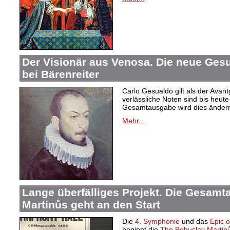
Der Visionär aus Venosa. Die neue Ge
bei Bärenreiter
Carlo Gesualdo gilt als der Avant
verlässliche Noten sind bis heut
Gesamtausgabe wird dies änder
Mehr...
Lange überfälliges Projekt. Die Gesam
Martinůs geht an den Start
Die
4. Symphonie
und das
Epic 
beginnt die
The Bohuslav Martinů