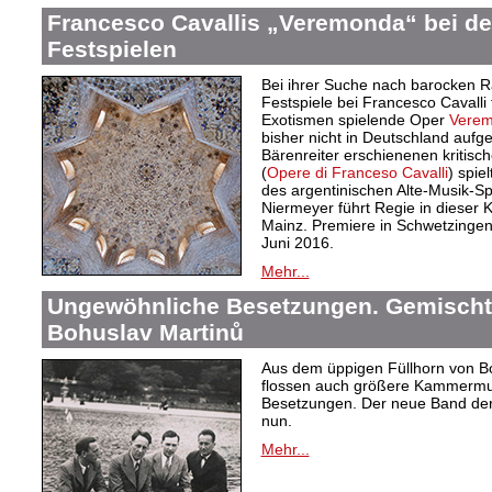
Francesco Cavallis „Veremonda“ bei d
Festspielen
Bei ihrer Suche nach barocken Ra
Festspiele bei Francesco Cavalli
Exotismen spielende Oper
Verem
bisher nicht in Deutschland aufge
Bärenreiter erschienenen kritis
(
Opere di Franceso Cavalli
) spie
des argentinischen Alte-Musik-Sp
Niermeyer führt Regie in dieser 
Mainz. Premiere in Schwetzingen i
Juni 2016.
Mehr...
Ungewöhnliche Besetzungen. Gemisch
Bohuslav Martinů
Aus dem üppigen Füllhorn von Boh
flossen auch größere Kammermusi
Besetzungen. Der neue Band der
nun.
Mehr...