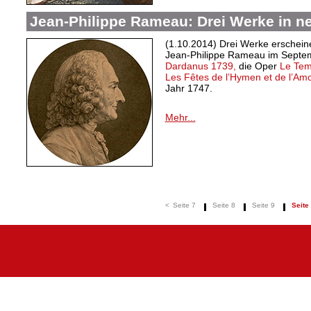
Jean-Philippe Rameau: Drei Werke in n
(1.10.2014) Drei Werke erschein
Jean-Philippe Rameau im Septe
Dardanus 1739,
die Oper
Le Temp
Les Fêtes de l’Hymen et de l’Am
Jahr 1747.
Mehr...
<
Seite 7
Seite 8
Seite 9
Seite