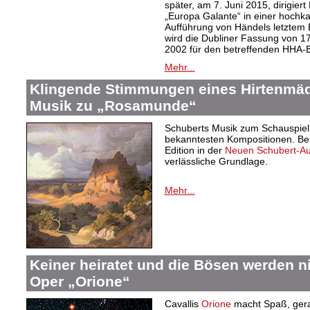
später, am 7. Juni 2015, dirigier
„Europa Galante“ in einer hochka
Aufführung von Händels letzte
wird die Dubliner Fassung von 17
2002 für den betreffenden HHA-B
Mehr...
Klingende Stimmungen eines Hirtenmä
Musik zu „Rosamunde“
Schuberts Musik zum Schauspie
bekanntesten Kompositionen. Bei
Edition in der
Neuen Schubert-A
verlässliche Grundlage.
Mehr...
Keiner heiratet und die Bösen werden nic
Oper „Orione“
Cavallis
Orione
macht Spaß, gerad