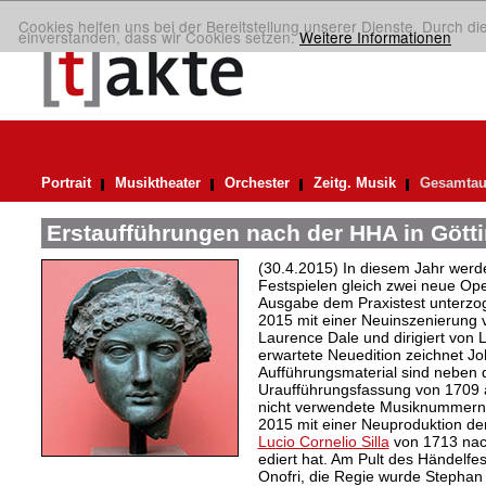
Cookies helfen uns bei der Bereitstellung unserer Dienste. Durch di
einverstanden, dass wir Cookies setzen.
Weitere Informationen
Portrait
Musiktheater
Orchester
Zeitg. Musik
Gesamtau
Erstaufführungen nach der HHA in Gött
(30.4.2015) In diesem Jahr werd
Festspielen gleich zwei neue Op
Ausgabe dem Praxistest unterzog
2015 mit einer Neuinszenierung
Laurence Dale und dirigiert von
erwartete Neuedition zeichnet Jo
Aufführungsmaterial sind neben 
Uraufführungsfassung von 1709 au
nicht verwendete Musiknummern e
2015 mit einer Neuproduktion de
Lucio Cornelio Silla
von 1713 nach
ediert hat. Am Pult des Händelfes
Onofri, die Regie wurde Stephan