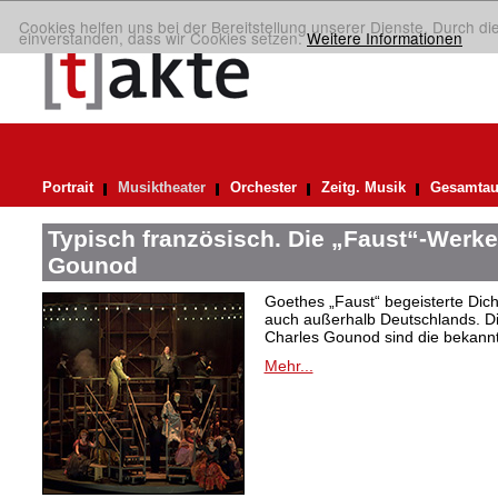
Cookies helfen uns bei der Bereitstellung unserer Dienste. Durch di
einverstanden, dass wir Cookies setzen.
Weitere Informationen
Portrait
Musiktheater
Orchester
Zeitg. Musik
Gesamtau
Typisch französisch. Die „Faust“-Werke
Gounod
Goethes „Faust“ begeisterte Dic
auch außerhalb Deutschlands. Di
Charles Gounod sind die bekann
Mehr...