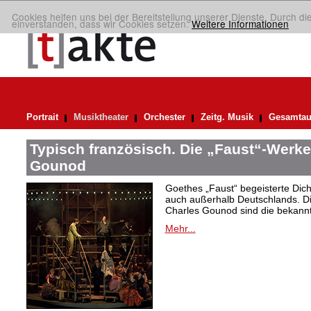
Cookies helfen uns bei der Bereitstellung unserer Dienste. Durch di
einverstanden, dass wir Cookies setzen.
Weitere Informationen
Portrait
Musiktheater
Orchester
Zeitg. Musik
Gesamtau
Typisch französisch. Die „Faust“-Werke
Gounod
Goethes „Faust“ begeisterte Dic
auch außerhalb Deutschlands. Di
Charles Gounod sind die bekann
Mehr...