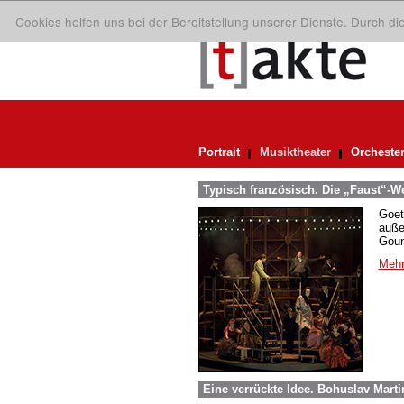
Cookies helfen uns bei der Bereitstellung unserer Dienste. Durch d
Portrait
Musiktheater
Orcheste
Typisch französisch. Die „Faust“-
Goet
auße
Goun
Mehr
Eine verrückte Idee. Bohuslav Mart