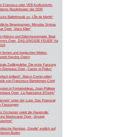
n Francisco oder VEB Kraftverkehr.
iteres Musiktheater der DDR
ucks Ballettmusik zu „L’Île de Merlin“
dliche Begegnungen. Miroslav Srnkas
ue Oper „Voice Killer“
n Hölzern und Eidechsenengeln. Beat
rrers Oper „DAS GROSSE FEUER“ für
rich
n fernen und magischen Welten.
seph Haydns Opern
trale Zwillingsliebe. Die erste Fassung
n Rameaus Oper „Castor et Pollux“
infach brillant!“. Marco Comin ediert
sik von Francesco Bartolomeo Conti
ypten in Fontainebleau. Jean-Philippe
meaus Oper „La Naissance d’Osiris"
armen“ unter der Lupe. Das Potenzial
r Fassungen
s Orchester spielt die Hauptrolle:
uno Mantovanis Oper „Voyage
automne“
ribische Revision „Giselle“ endlich auf
cherem Boden