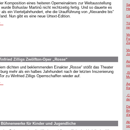
der Komposition eines heiteren Operneinakters zur Weltausstellung
Sa
 wurde Bohuslav Martinů nicht rechtzeitig fertig. Und so dauerte es
He
 als ein Vierteljahrhundert, ehe die Uraufführung von „Alexandre bis“
tfand. Nun gibt es eine neue Urtext-Edition.
Gl
...
Tö
ne
Vo
Fu
Zü
Vo
Jo
nfried Zilligs Zwölfton-Oper „Rosse“
As
vo
dem dichten und beklemmenden Einakter „Rosse“ stößt das Theater
burg mehr als ein halbes Jahrhundert nach der letzten Inszenierung
„E
Tor zu Winfried Zilligs Opernschaffen wieder auf.
Mu
...
Äg
Ra
„C
de
Da
Br
d’
Ak
. Bühnenwerke für Kinder und Jugendliche
si