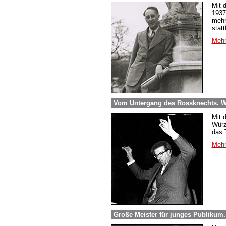
Mit 
1937
mehr
stat
Mehr
Vom Untergang des Rossknechts. Wi
Mit 
Würz
das 
Mehr
Große Meister für junges Publikum