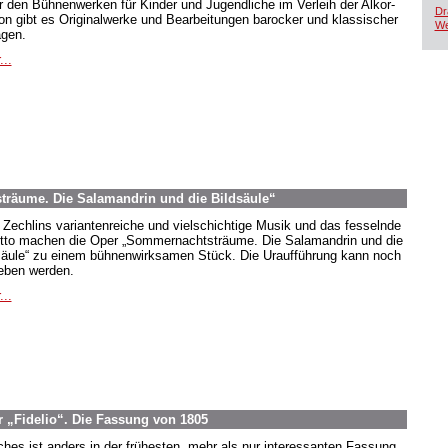
r den Bühnenwerken für Kinder und Jugendliche im Verleih der Alkor-
Dr
ion gibt es Originalwerke und Bearbeitungen barocker und klassischer
We
agen.
...
räume. Die Salamandrin und die Bildsäule“
 Zechlins variantenreiche und vielschichtige Musik und das fesselnde
etto machen die Oper „Sommernachtsträume. Die Salamandrin und die
säule“ zu einem bühnenwirksamen Stück. Die Uraufführung kann noch
eben werden.
...
 „Fidelio“. Die Fassung von 1805
hes ist anders in der frühesten, mehr als nur interessanten Fassung