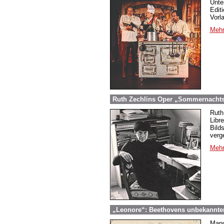
Unte
Edit
Vorl
Mehr
Ruth Zechlins Oper „Sommernachtst
Ruth
Libr
Bild
verg
Mehr
„Leonore“: Beethovens unbekannter
Manc