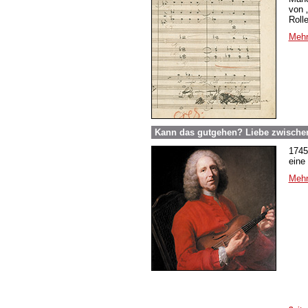
von 
Roll
Mehr
Kann das gutgehen? Liebe zwische
1745
eine
Mehr