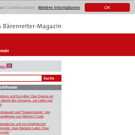
OK
 wir Cookies setzen.
Weitere Informationen
ntakt
lish
iktheater
pheus und Eurydike. Das Drama um
e Macht des Gesangs, um Liebe und
d
ntrapunkt und Theaterinstinkt. Vier
ueditionen von Werken Contis
amatische und psychologischer
tensität. Jean-Baptiste Lullys Oper
syché“