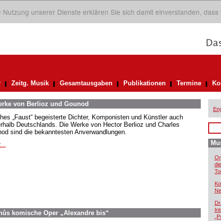
ie Nutzung unserer Dienste erklären Sie sich damit einverstanden, dass
r
Zeitg. Musik
Gesamtausgaben
Publikationen
Termine
Ko
Werke von Berlioz und Gounod
Eng
hes „Faust“ begeisterte Dichter, Komponisten und Künstler auch
rhalb Deutschlands. Die Werke von Hector Berlioz und Charles
od sind die bekanntesten Anverwandlungen.
Mus
...
Or
di
To
Ko
Ne
Dr
In
inůs komische Oper „Alexandre bis“
„P