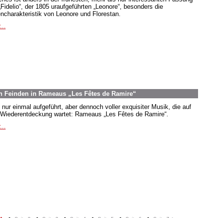
„Fidelio“, der 1805 uraufgeführten „Leonore“, besonders die
encharakteristik von Leonore und Florestan.
...
n Feinden in Rameaus „Les Fêtes de Ramire“
 nur einmal aufgeführt, aber dennoch voller exquisiter Musik, die auf
 Wiederentdeckung wartet: Rameaus „Les Fêtes de Ramire“.
...