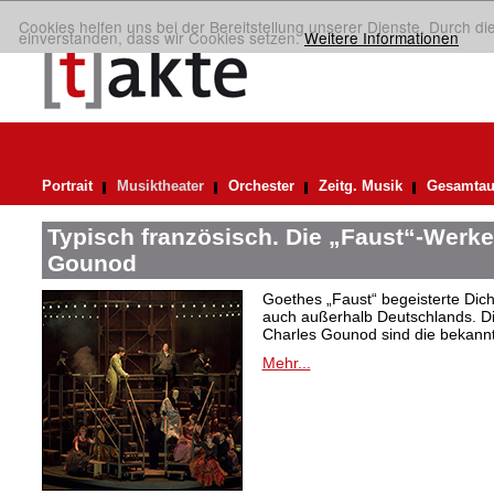
Cookies helfen uns bei der Bereitstellung unserer Dienste. Durch di
einverstanden, dass wir Cookies setzen.
Weitere Informationen
Portrait
Musiktheater
Orchester
Zeitg. Musik
Gesamtau
Typisch französisch. Die „Faust“-Werke
Gounod
Goethes „Faust“ begeisterte Dic
auch außerhalb Deutschlands. Di
Charles Gounod sind die bekann
Mehr...