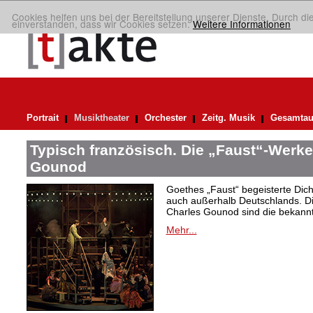
Cookies helfen uns bei der Bereitstellung unserer Dienste. Durch di
einverstanden, dass wir Cookies setzen.
Weitere Informationen
Portrait
Musiktheater
Orchester
Zeitg. Musik
Gesamtau
Typisch französisch. Die „Faust“-Werke
Gounod
Goethes „Faust“ begeisterte Dic
auch außerhalb Deutschlands. Di
Charles Gounod sind die bekann
Mehr...