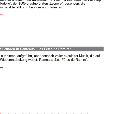
„Fidelio“, der 1805 uraufgeführten „Leonore“, besonders die
encharakteristik von Leonore und Florestan.
...
n Feinden in Rameaus „Les Fêtes de Ramire“
 nur einmal aufgeführt, aber dennoch voller exquisiter Musik, die auf
 Wiederentdeckung wartet: Rameaus „Les Fêtes de Ramire“.
...