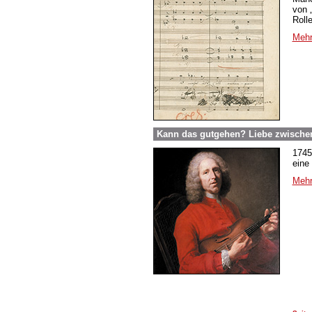
von 
Roll
Mehr
Kann das gutgehen? Liebe zwische
1745
eine
Mehr