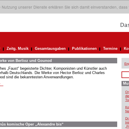
ie Nutzung unserer Dienste erklären Sie sich damit einverstanden, dass
r
Zeitg. Musik
Gesamtausgaben
Publikationen
Termine
Ko
Werke von Berlioz und Gounod
Eng
hes „Faust“ begeisterte Dichter, Komponisten und Künstler auch
rhalb Deutschlands. Die Werke von Hector Berlioz und Charles
od sind die bekanntesten Anverwandlungen.
Mus
...
Or
di
To
Ko
Ne
Dr
In
inůs komische Oper „Alexandre bis“
„P