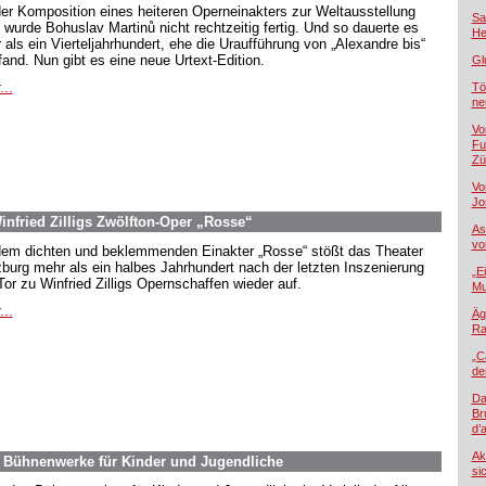
der Komposition eines heiteren Operneinakters zur Weltausstellung
Sa
 wurde Bohuslav Martinů nicht rechtzeitig fertig. Und so dauerte es
He
 als ein Vierteljahrhundert, ehe die Uraufführung von „Alexandre bis“
tfand. Nun gibt es eine neue Urtext-Edition.
Gl
...
Tö
ne
Vo
Fu
Zü
Vo
Jo
nfried Zilligs Zwölfton-Oper „Rosse“
As
vo
dem dichten und beklemmenden Einakter „Rosse“ stößt das Theater
burg mehr als ein halbes Jahrhundert nach der letzten Inszenierung
„E
Tor zu Winfried Zilligs Opernschaffen wieder auf.
Mu
...
Äg
Ra
„C
de
Da
Br
d’
Ak
. Bühnenwerke für Kinder und Jugendliche
si