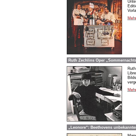
Unte
Edit
Vorl
Mehr
Ruth Zechlins Oper „Sommernachtst
Ruth
Libr
Bild
verg
Mehr
„Leonore“: Beethovens unbekannter
Manc