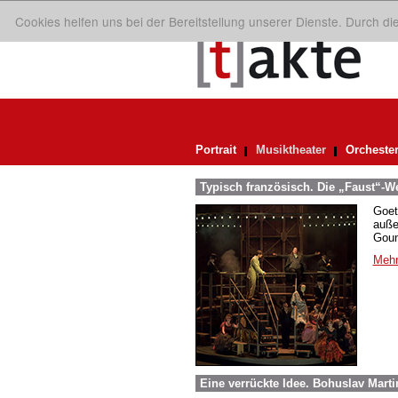
Cookies helfen uns bei der Bereitstellung unserer Dienste. Durch d
Portrait
Musiktheater
Orcheste
Typisch französisch. Die „Faust“-
Goet
auße
Goun
Mehr
Eine verrückte Idee. Bohuslav Mart