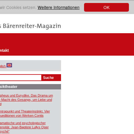
OK
 wir Cookies setzen.
Weitere Informationen
ntakt
lish
iktheater
pheus und Eurydike. Das Drama um
e Macht des Gesangs, um Liebe und
d
ntrapunkt und Theaterinstinkt. Vier
ueditionen von Werken Contis
amatische und psychologischer
tensität. Jean-Baptiste Lullys Oper
syché“