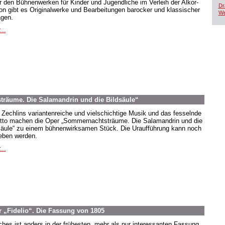
r den Bühnenwerken für Kinder und Jugendliche im Verleih der Alkor-
Dr
ion gibt es Originalwerke und Bearbeitungen barocker und klassischer
We
agen.
...
räume. Die Salamandrin und die Bildsäule“
 Zechlins variantenreiche und vielschichtige Musik und das fesselnde
etto machen die Oper „Sommernachtsträume. Die Salamandrin und die
säule“ zu einem bühnenwirksamen Stück. Die Uraufführung kann noch
eben werden.
...
 „Fidelio“. Die Fassung von 1805
hes ist anders in der frühesten, mehr als nur interessanten Fassung