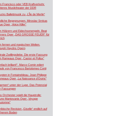
n Francisco oder VEB Kraftverkehr.
iteres Musiktheater der DDR
ucks Ballettmusik zu „L’Île de Merlin“
dliche Begegnungen. Miroslav Srnkas
ue Oper „Voice Killer“
n Hölzern und Eidechsenengeln. Beat
rrers Oper „DAS GROSSE FEUER“ für
rich
n fernen und magischen Welten.
seph Haydns Opern
trale Zwillingsliebe. Die erste Fassung
n Rameaus Oper „Castor et Pollux“
infach brillant!“. Marco Comin ediert
sik von Francesco Bartolomeo Conti
ypten in Fontainebleau. Jean-Philippe
meaus Oper „La Naissance d’Osiris"
armen“ unter der Lupe. Das Potenzial
r Fassungen
s Orchester spielt die Hauptrolle:
uno Mantovanis Oper „Voyage
automne“
ribische Revision „Giselle“ endlich auf
cherem Boden