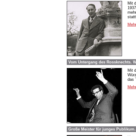
Mit 
1937
mehr
stat
Mehr
Vom Untergang des Rossknechts. Wi
Mit 
Würz
das 
Mehr
Große Meister für junges Publikum