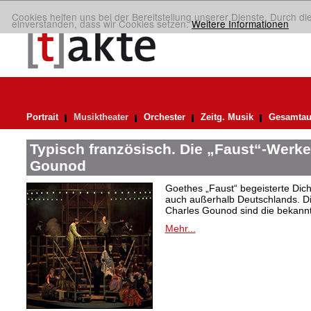
Cookies helfen uns bei der Bereitstellung unserer Dienste. Durch di
einverstanden, dass wir Cookies setzen.
Weitere Informationen
Portrait
Musiktheater
Orchester
Zeitg. Musik
Gesamtau
Typisch französisch. Die „Faust“-Werke
Gounod
Goethes „Faust“ begeisterte Dic
auch außerhalb Deutschlands. Di
Charles Gounod sind die bekann
Mehr...