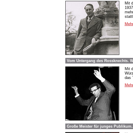
Mit 
1937
mehr
stat
Mehr
Vom Untergang des Rossknechts. Wi
Mit 
Würz
das 
Mehr
Große Meister für junges Publikum