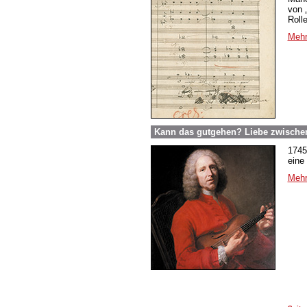
von 
Roll
Mehr
Kann das gutgehen? Liebe zwische
1745
eine
Mehr