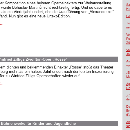
der Komposition eines heiteren Operneinakters zur Weltausstellung
Sa
 wurde Bohuslav Martinů nicht rechtzeitig fertig. Und so dauerte es
He
 als ein Vierteljahrhundert, ehe die Uraufführung von „Alexandre bis“
tfand. Nun gibt es eine neue Urtext-Edition.
Gl
...
Tö
ne
Vo
Fu
Zü
Vo
Jo
nfried Zilligs Zwölfton-Oper „Rosse“
As
vo
dem dichten und beklemmenden Einakter „Rosse“ stößt das Theater
burg mehr als ein halbes Jahrhundert nach der letzten Inszenierung
„E
Tor zu Winfried Zilligs Opernschaffen wieder auf.
Mu
...
Äg
Ra
„C
de
Da
Br
d’
Ak
. Bühnenwerke für Kinder und Jugendliche
si