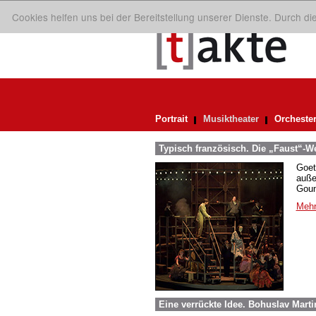
Cookies helfen uns bei der Bereitstellung unserer Dienste. Durch d
Portrait
Musiktheater
Orcheste
Typisch französisch. Die „Faust“-
Goet
auße
Goun
Mehr
Eine verrückte Idee. Bohuslav Mart