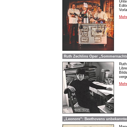
Unte
Edit
Vorl
Mehr
Ruth Zechlins Oper „Sommernachtst
Ruth
Libr
Bild
verg
Mehr
„Leonore“: Beethovens unbekannter
Manc