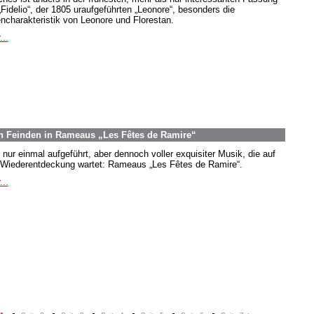
„Fidelio“, der 1805 uraufgeführten „Leonore“, besonders die
encharakteristik von Leonore und Florestan.
...
n Feinden in Rameaus „Les Fêtes de Ramire“
 nur einmal aufgeführt, aber dennoch voller exquisiter Musik, die auf
 Wiederentdeckung wartet: Rameaus „Les Fêtes de Ramire“.
...