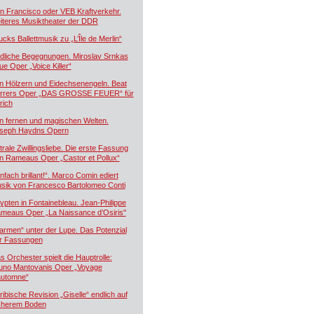
n Francisco oder VEB Kraftverkehr.
iteres Musiktheater der DDR
ucks Ballettmusik zu „L’Île de Merlin“
dliche Begegnungen. Miroslav Srnkas
ue Oper „Voice Killer“
n Hölzern und Eidechsenengeln. Beat
rrers Oper „DAS GROSSE FEUER“ für
rich
n fernen und magischen Welten.
seph Haydns Opern
trale Zwillingsliebe. Die erste Fassung
n Rameaus Oper „Castor et Pollux“
infach brillant!“. Marco Comin ediert
sik von Francesco Bartolomeo Conti
ypten in Fontainebleau. Jean-Philippe
meaus Oper „La Naissance d’Osiris"
armen“ unter der Lupe. Das Potenzial
r Fassungen
s Orchester spielt die Hauptrolle:
uno Mantovanis Oper „Voyage
automne“
ribische Revision „Giselle“ endlich auf
cherem Boden