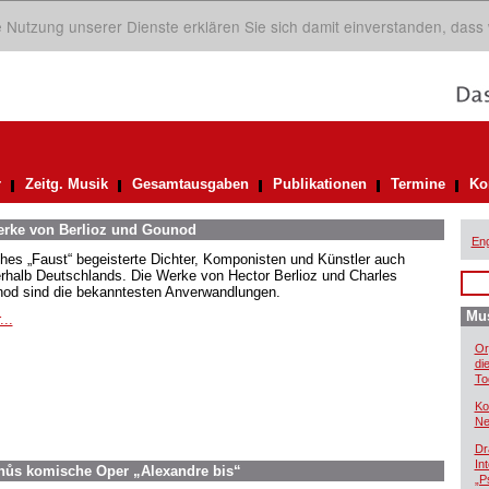
ie Nutzung unserer Dienste erklären Sie sich damit einverstanden, dass
r
Zeitg. Musik
Gesamtausgaben
Publikationen
Termine
Ko
Werke von Berlioz und Gounod
Eng
hes „Faust“ begeisterte Dichter, Komponisten und Künstler auch
rhalb Deutschlands. Die Werke von Hector Berlioz und Charles
od sind die bekanntesten Anverwandlungen.
Mus
...
Or
di
To
Ko
Ne
Dr
In
inůs komische Oper „Alexandre bis“
„P