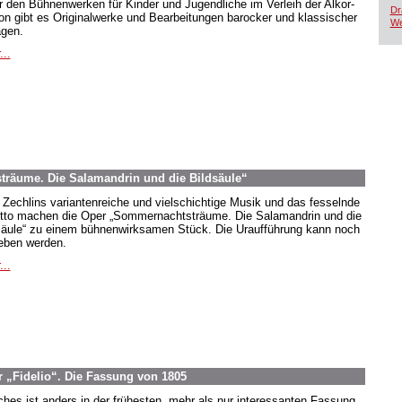
r den Bühnenwerken für Kinder und Jugendliche im Verleih der Alkor-
Dr
ion gibt es Originalwerke und Bearbeitungen barocker und klassischer
We
agen.
...
räume. Die Salamandrin und die Bildsäule“
 Zechlins variantenreiche und vielschichtige Musik und das fesselnde
etto machen die Oper „Sommernachtsträume. Die Salamandrin und die
säule“ zu einem bühnenwirksamen Stück. Die Uraufführung kann noch
eben werden.
...
 „Fidelio“. Die Fassung von 1805
hes ist anders in der frühesten, mehr als nur interessanten Fassung