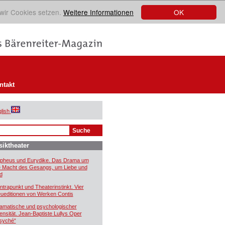
OK
 wir Cookies setzen.
Weitere Informationen
ntakt
lish
iktheater
pheus und Eurydike. Das Drama um
e Macht des Gesangs, um Liebe und
d
ntrapunkt und Theaterinstinkt. Vier
ueditionen von Werken Contis
amatische und psychologischer
tensität. Jean-Baptiste Lullys Oper
syché“