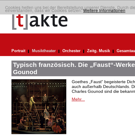
Cookies helfen uns bei der Bereitstellung unserer Dienste. Durch di
einverstanden, dass wir Cookies setzen.
Weitere Informationen
Portrait
Musiktheater
Orchester
Zeitg. Musik
Gesamtau
Typisch französisch. Die „Faust“-Werke
Gounod
Goethes „Faust“ begeisterte Dic
auch außerhalb Deutschlands. Di
Charles Gounod sind die bekann
Mehr...