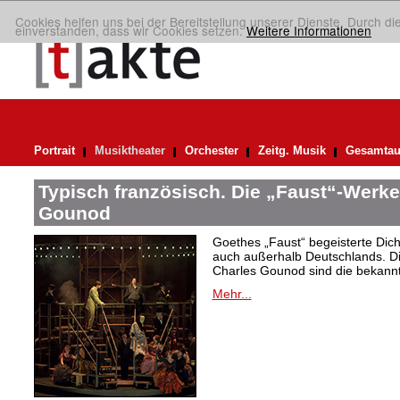
Cookies helfen uns bei der Bereitstellung unserer Dienste. Durch di
einverstanden, dass wir Cookies setzen.
Weitere Informationen
Portrait
Musiktheater
Orchester
Zeitg. Musik
Gesamtau
Typisch französisch. Die „Faust“-Werke
Gounod
Goethes „Faust“ begeisterte Dic
auch außerhalb Deutschlands. Di
Charles Gounod sind die bekann
Mehr...