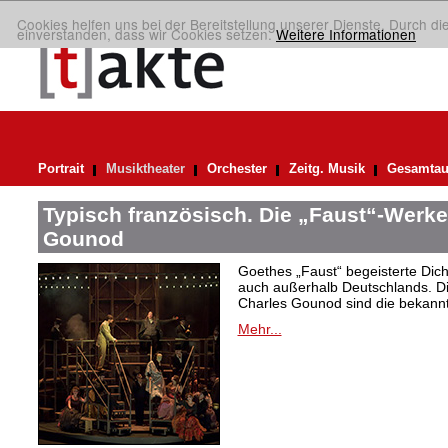
Cookies helfen uns bei der Bereitstellung unserer Dienste. Durch di
einverstanden, dass wir Cookies setzen.
Weitere Informationen
Portrait
Musiktheater
Orchester
Zeitg. Musik
Gesamtau
Typisch französisch. Die „Faust“-Werke
Gounod
Goethes „Faust“ begeisterte Dic
auch außerhalb Deutschlands. Di
Charles Gounod sind die bekann
Mehr...