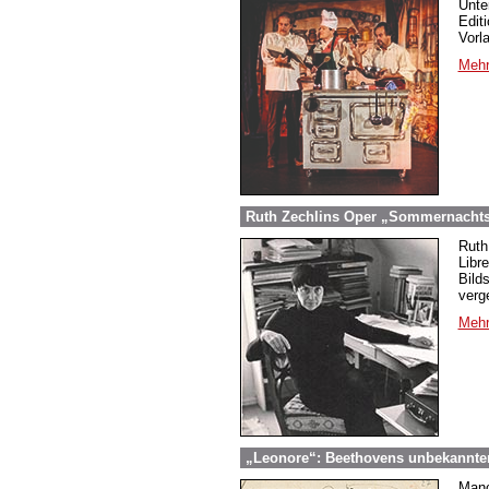
Unte
Edit
Vorl
Mehr
Ruth Zechlins Oper „Sommernachtst
Ruth
Libr
Bild
verg
Mehr
„Leonore“: Beethovens unbekannter
Manc