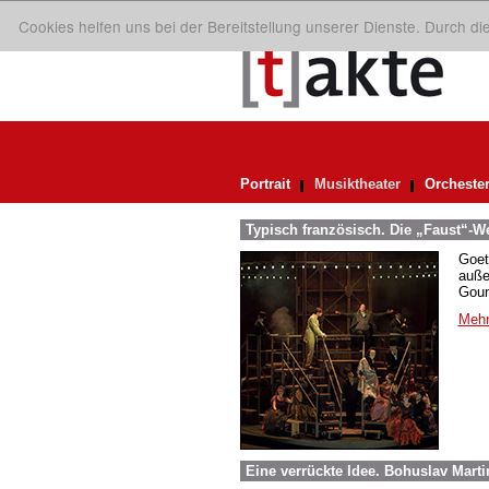
Cookies helfen uns bei der Bereitstellung unserer Dienste. Durch d
Portrait
Musiktheater
Orcheste
Typisch französisch. Die „Faust“-
Goet
auße
Goun
Mehr
Eine verrückte Idee. Bohuslav Mart