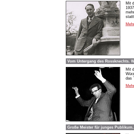
Mit 
1937
mehr
stat
Mehr
Vom Untergang des Rossknechts. Wi
Mit 
Würz
das 
Mehr
Große Meister für junges Publikum