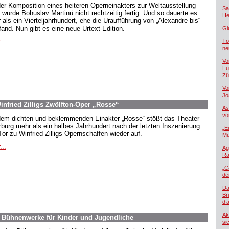
der Komposition eines heiteren Operneinakters zur Weltausstellung
Sa
 wurde Bohuslav Martinů nicht rechtzeitig fertig. Und so dauerte es
He
 als ein Vierteljahrhundert, ehe die Uraufführung von „Alexandre bis“
tfand. Nun gibt es eine neue Urtext-Edition.
Gl
...
Tö
ne
Vo
Fu
Zü
Vo
Jo
nfried Zilligs Zwölfton-Oper „Rosse“
As
vo
dem dichten und beklemmenden Einakter „Rosse“ stößt das Theater
burg mehr als ein halbes Jahrhundert nach der letzten Inszenierung
„E
Tor zu Winfried Zilligs Opernschaffen wieder auf.
Mu
...
Äg
Ra
„C
de
Da
Br
d’
Ak
. Bühnenwerke für Kinder und Jugendliche
si