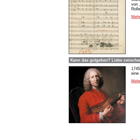
von 
Roll
Mehr
Kann das gutgehen? Liebe zwische
1745
eine
Mehr