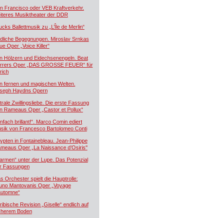
n Francisco oder VEB Kraftverkehr.
iteres Musiktheater der DDR
ucks Ballettmusik zu „L’Île de Merlin“
dliche Begegnungen. Miroslav Srnkas
ue Oper „Voice Killer“
n Hölzern und Eidechsenengeln. Beat
rrers Oper „DAS GROSSE FEUER“ für
rich
n fernen und magischen Welten.
seph Haydns Opern
trale Zwillingsliebe. Die erste Fassung
n Rameaus Oper „Castor et Pollux“
infach brillant!“. Marco Comin ediert
sik von Francesco Bartolomeo Conti
ypten in Fontainebleau. Jean-Philippe
meaus Oper „La Naissance d’Osiris"
armen“ unter der Lupe. Das Potenzial
r Fassungen
s Orchester spielt die Hauptrolle:
uno Mantovanis Oper „Voyage
automne“
ribische Revision „Giselle“ endlich auf
cherem Boden