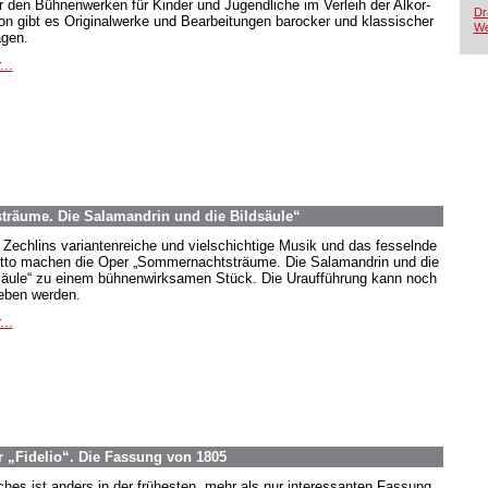
r den Bühnenwerken für Kinder und Jugendliche im Verleih der Alkor-
Dr
ion gibt es Originalwerke und Bearbeitungen barocker und klassischer
We
agen.
...
räume. Die Salamandrin und die Bildsäule“
 Zechlins variantenreiche und vielschichtige Musik und das fesselnde
etto machen die Oper „Sommernachtsträume. Die Salamandrin und die
säule“ zu einem bühnenwirksamen Stück. Die Uraufführung kann noch
eben werden.
...
 „Fidelio“. Die Fassung von 1805
hes ist anders in der frühesten, mehr als nur interessanten Fassung