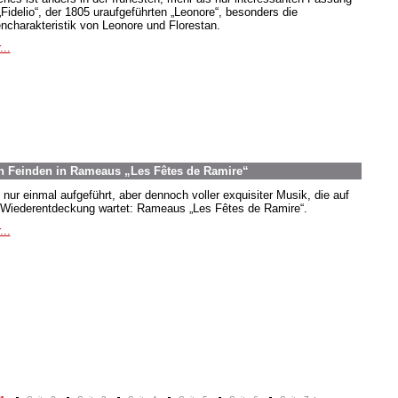
„Fidelio“, der 1805 uraufgeführten „Leonore“, besonders die
encharakteristik von Leonore und Florestan.
...
n Feinden in Rameaus „Les Fêtes de Ramire“
 nur einmal aufgeführt, aber dennoch voller exquisiter Musik, die auf
 Wiederentdeckung wartet: Rameaus „Les Fêtes de Ramire“.
...