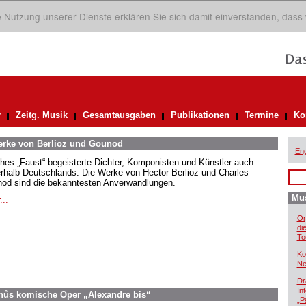
ie Nutzung unserer Dienste erklären Sie sich damit einverstanden, dass
r
Zeitg. Musik
Gesamtausgaben
Publikationen
Termine
Ko
Werke von Berlioz und Gounod
Eng
hes „Faust“ begeisterte Dichter, Komponisten und Künstler auch
rhalb Deutschlands. Die Werke von Hector Berlioz und Charles
od sind die bekanntesten Anverwandlungen.
Mus
...
Or
di
To
Ko
Ne
Dr
In
inůs komische Oper „Alexandre bis“
„P