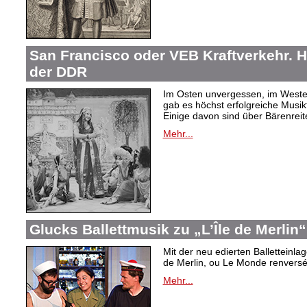
San Francisco oder VEB Kraftverkehr. H
der DDR
Im Osten unvergessen, im Westen
gab es höchst erfolgreiche Musi
Einige davon sind über Bärenreiter
Mehr...
Glucks Ballettmusik zu „L’Île de Merlin“
Mit der neu edierten Balletteinla
de Merlin, ou Le Monde renversé“
Mehr...