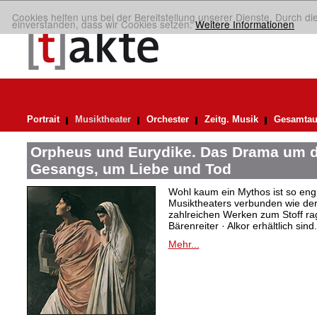
Cookies helfen uns bei der Bereitstellung unserer Dienste. Durch di
einverstanden, dass wir Cookies setzen.
Weitere Informationen
Portrait
Musiktheater
Orchester
Zeitg. Musik
Gesamtau
Orpheus und Eurydike. Das Drama um d
Gesangs, um Liebe und Tod
Wohl kaum ein Mythos ist so eng
Musiktheaters verbunden wie de
zahlreichen Werken zum Stoff rag
Bärenreiter · Alkor erhältlich sind.
Mehr...