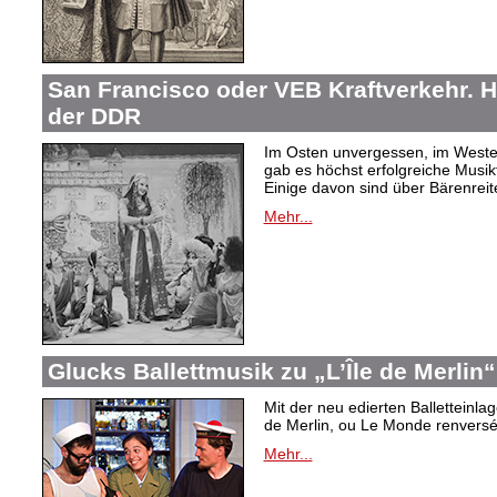
San Francisco oder VEB Kraftverkehr. H
der DDR
Im Osten unvergessen, im Westen
gab es höchst erfolgreiche Musi
Einige davon sind über Bärenreiter
Mehr...
Glucks Ballettmusik zu „L’Île de Merlin“
Mit der neu edierten Balletteinla
de Merlin, ou Le Monde renversé“
Mehr...