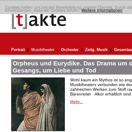
Cookies helfen uns bei der Bereitstellung unserer Dienste. Durch di
einverstanden, dass wir Cookies setzen.
Weitere Informationen
Portrait
Musiktheater
Orchester
Zeitg. Musik
Gesamtau
Orpheus und Eurydike. Das Drama um d
Gesangs, um Liebe und Tod
Wohl kaum ein Mythos ist so eng
Musiktheaters verbunden wie de
zahlreichen Werken zum Stoff rag
Bärenreiter · Alkor erhältlich sind.
Mehr...