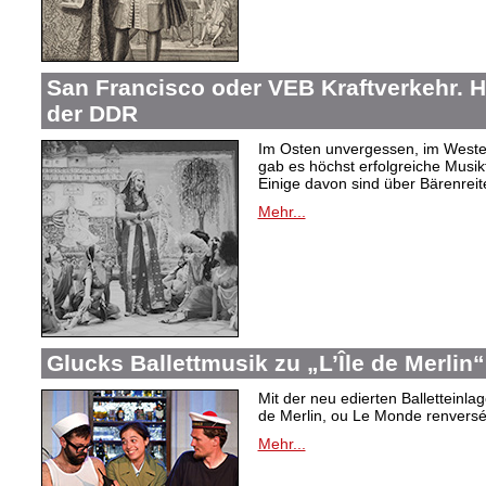
San Francisco oder VEB Kraftverkehr. H
der DDR
Im Osten unvergessen, im Westen
gab es höchst erfolgreiche Musi
Einige davon sind über Bärenreiter
Mehr...
Glucks Ballettmusik zu „L’Île de Merlin“
Mit der neu edierten Balletteinla
de Merlin, ou Le Monde renversé“
Mehr...