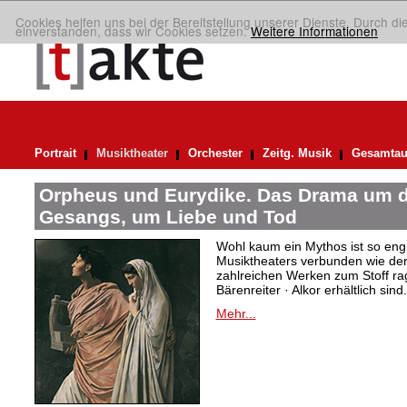
Cookies helfen uns bei der Bereitstellung unserer Dienste. Durch di
einverstanden, dass wir Cookies setzen.
Weitere Informationen
Portrait
Musiktheater
Orchester
Zeitg. Musik
Gesamtau
Orpheus und Eurydike. Das Drama um d
Gesangs, um Liebe und Tod
Wohl kaum ein Mythos ist so eng
Musiktheaters verbunden wie de
zahlreichen Werken zum Stoff rag
Bärenreiter · Alkor erhältlich sind.
Mehr...