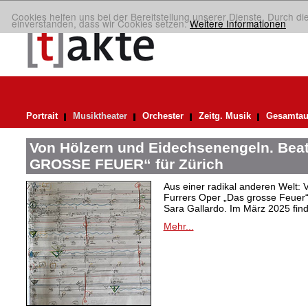
Cookies helfen uns bei der Bereitstellung unserer Dienste. Durch di
einverstanden, dass wir Cookies setzen.
Weitere Informationen
Portrait
Musiktheater
Orchester
Zeitg. Musik
Gesamtau
Von Hölzern und Eidechsenengeln. Bea
GROSSE FEUER“ für Zürich
Aus einer radikal anderen Welt: V
Furrers Oper „Das grosse Feuer
Sara Gallardo. Im März 2025 finde
Mehr...