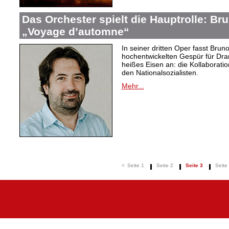
Das Orchester spielt die Hauptrolle: B
„Voyage d’automne“
In seiner dritten Oper fasst Bru
hochentwickelten Gespür für Dram
heißes Eisen an: die Kollaboration
den Nationalsozialisten.
Mehr...
<
Seite 1
Seite 2
Seite 3
Seite