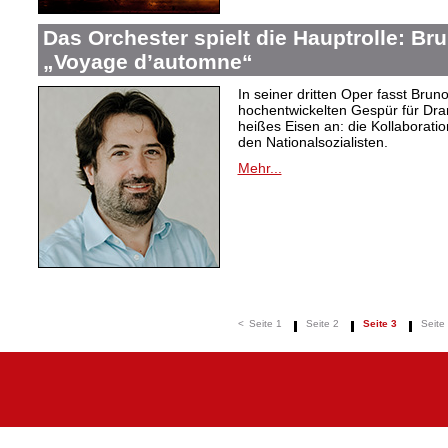
Das Orchester spielt die Hauptrolle: B
„Voyage d’automne“
In seiner dritten Oper fasst Bru
hochentwickelten Gespür für Dram
heißes Eisen an: die Kollaboration
den Nationalsozialisten.
Mehr...
<
Seite 1
Seite 2
Seite 3
Seite