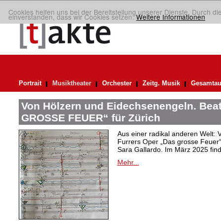
Cookies helfen uns bei der Bereitstellung unserer Dienste. Durch di
einverstanden, dass wir Cookies setzen.
Weitere Informationen
Portrait
Musiktheater
Orchester
Zeitg. Musik
Gesamtau
Von Hölzern und Eidechsenengeln. Bea
GROSSE FEUER“ für Zürich
Aus einer radikal anderen Welt: V
Furrers Oper „Das grosse Feuer
Sara Gallardo. Im März 2025 finde
Mehr...