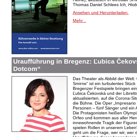
Thomas Daniel Schlees
Ich, Hiob
Ansehen und Herunterladen.
Mehr...
Uraufführung in Bregenz: Ľubica Čekov
Dotcom“
Das Theater als Abbild der Welt: 
Smirne“ ist ein turbulentes Stüc
Bregenzer Festspiele bringen ein
Ľubica Čekovská und der Librettis
aktualisierten, auf die Corona-S
die Bühne. Die Oper „Impresari
Personen – fünf Sänger und ein 
Die Protagonisten heißen Olympi
Orfeo und kommen aus aller Herr
innewohnende Tragik der Figuren 
spielen Rollen in unserem Leben
geht um die Frage, wer wir, wer d