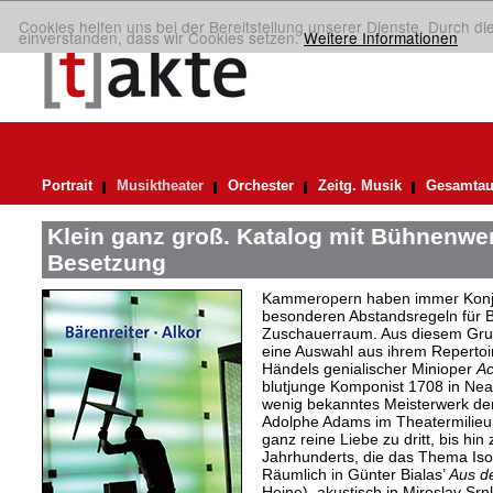
Cookies helfen uns bei der Bereitstellung unserer Dienste. Durch di
einverstanden, dass wir Cookies setzen.
Weitere Informationen
Portrait
Musiktheater
Orchester
Zeitg. Musik
Gesamtau
Klein ganz groß. Katalog mit Bühnenwer
Besetzung
Kammeropern haben immer Konju
besonderen Abstandsregeln für 
Zuschauerraum. Aus diesem Grun
eine Auswahl aus ihrem Repertoir
Händels genialischer Minioper
Ac
blutjunge Komponist 1708 in Neap
wenig bekanntes Meisterwerk d
Adolphe Adams im Theatermilieu 
ganz reine Liebe zu dritt, bis hi
Jahrhunderts, die das Thema Isol
Räumlich in Günter Bialas’
Aus de
Heine), akustisch in Miroslav Sr