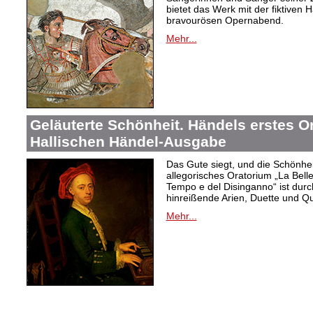
bietet das Werk mit der fiktiven H
bravourösen Opernabend.
Mehr...
Geläuterte Schönheit. Händels erstes Or
Hallischen Händel-Ausgabe
Das Gute siegt, und die Schönhei
allegorisches Oratorium „La Belle
Tempo e del Disinganno“ ist dur
hinreißende Arien, Duette und Qua
Mehr...