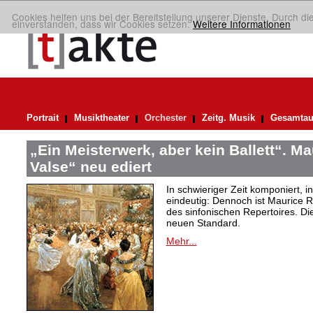
Cookies helfen uns bei der Bereitstellung unserer Dienste. Durch di
einverstanden, dass wir Cookies setzen.
Weitere Informationen
Portrait
Musiktheater
Orchester
Zeitg. Musik
Gesamtau
„Ein Meisterwerk, aber kein Ballett“. M
Valse“ neu ediert
In schwieriger Zeit komponiert, 
eindeutig: Dennoch ist Maurice R
des sinfonischen Repertoires. Di
neuen Standard.
Mehr...