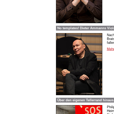
No templates! Dieter Ammanns Viol
Nach
Brat
falle
Mehr
Über den eigenen Tellerrand hinaus
Phili
Heim