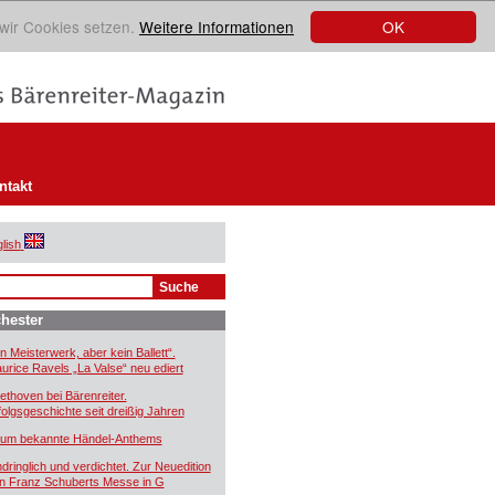
OK
 wir Cookies setzen.
Weitere Informationen
ntakt
lish
hester
in Meisterwerk, aber kein Ballett“.
urice Ravels „La Valse“ neu ediert
ethoven bei Bärenreiter.
folgsgeschichte seit dreißig Jahren
um bekannte Händel-Anthems
ndringlich und verdichtet. Zur Neuedition
n Franz Schuberts Messe in G