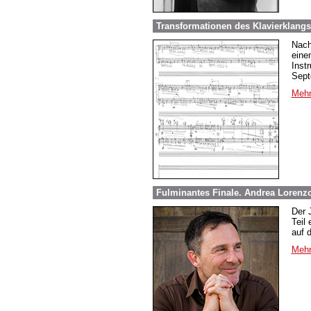
Transformationen des Klavierklangs.
Nach
eine
Inst
Sept
Mehr
Fulminantes Finale. Andrea Lorenzo
Der 
Teil
auf 
Mehr