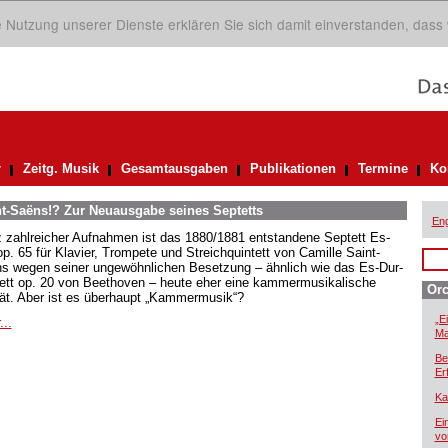
ie Nutzung unserer Dienste erklären Sie sich damit einverstanden, dass
r
Zeitg. Musik
Gesamtausgaben
Publikationen
Termine
Ko
t-Saëns!? Zur Neuausgabe seines Septetts
Eng
z zahlreicher Aufnahmen ist das 1880/1881 entstandene Septett Es-
op. 65 für Klavier, Trompete und Streichquintett von Camille Saint-
s wegen seiner ungewöhnlichen Besetzung – ähnlich wie das Es-Dur-
ett op. 20 von Beethoven – heute eher eine kammermusikalische
Orc
tät. Aber ist es überhaupt „Kammermusik“?
„E
...
Ma
Be
Er
Ka
Ei
vo