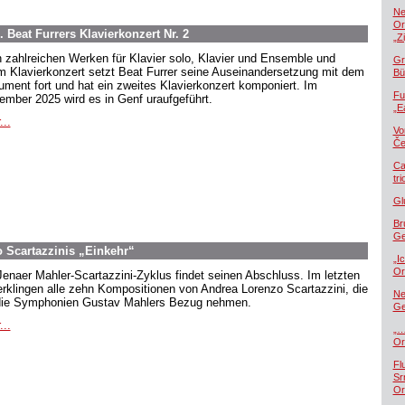
Ne
Or
 Beat Furrers Klavierkonzert Nr. 2
„Z
 zahlreichen Werken für Klavier solo, Klavier und Ensemble und
Gr
m Klavierkonzert setzt Beat Furrer seine Auseinandersetzung mit dem
Bü
rument fort und hat ein zweites Klavierkonzert komponiert. Im
Fu
ember 2025 wird es in Genf uraufgeführt.
„E
...
Vo
Če
Ca
tr
Gl
Br
Ge
 Scartazzinis „Einkehr“
„I
Or
Jenaer Mahler-Scartazzini-Zyklus findet seinen Abschluss. Im letzten
 erklingen alle zehn Kompositionen von Andrea Lorenzo Scartazzini, die
Ne
die Symphonien Gustav Mahlers Bezug nehmen.
Ge
...
„…
Or
Fl
Sr
Or