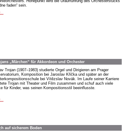
onieorchesters. Höhepunkt wird die Uraufführung des Orchesterstücks
dne faden“ sein.
...
rojans „Märchen“ für Akkordeon und Orchester
av Trojan (1907–1983) studierte Orgel und Dirigieren am Prager
ervatorium, Komposition bei Jaroslav Křička und später an der
terkompositionsschule bei Vítězslav Novák. Im Laufe seiner Karriere
itete Trojan mit Theater und Film zusammen und schuf auch viele
e für Kinder, was seinen Kompositionsstil beeinflusste.
...
ich auf sicherem Boden