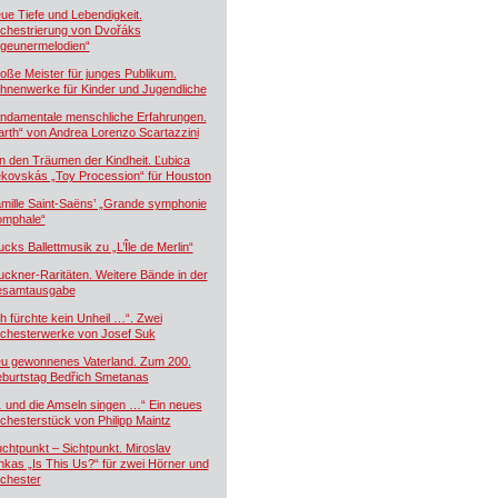
ue Tiefe und Lebendigkeit.
chestrierung von Dvořáks
igeunermelodien“
oße Meister für junges Publikum.
hnenwerke für Kinder und Jugendliche
ndamentale menschliche Erfahrungen.
arth“ von Andrea Lorenzo Scartazzini
n den Träumen der Kindheit. Ľubica
kovskás „Toy Procession“ für Houston
mille Saint-Saëns’ „Grande symphonie
iomphale“
ucks Ballettmusik zu „L’Île de Merlin“
uckner-Raritäten. Weitere Bände in der
samtausgabe
ch fürchte kein Unheil …“. Zwei
chesterwerke von Josef Suk
u gewonnenes Vaterland. Zum 200.
burtstag Bedřich Smetanas
 und die Amseln singen …“ Ein neues
chesterstück von Philipp Maintz
uchtpunkt – Sichtpunkt. Miroslav
nkas „Is This Us?“ für zwei Hörner und
chester