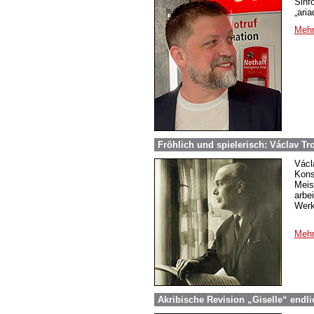
Sinf
„aria
Mehr
Fröhlich und spielerisch: Václav T
Václ
Kons
Meis
arbe
Werk
Mehr
Akribische Revision „Giselle“ endl