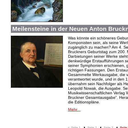
Meilensteine in der Neuen Anton Bruc
Was könnte ein schöneres Gebur
Komponisten sein, als seine Wer
zugänglich zu machen? Am 4. Se
Bruckners Geburtstag zum 200. Ma
Darbietungen seiner Werke steht
denkwürdige Erstaufführungen s
seiner Symphonien erschienen, 
richtigen Fassungen. Den Erstau
Gesammelte Werkausgabe, die vo
verantwortet wurde, und in den 
übernahm sein Nachfolger als H
Leopold Nowak, die Ausgabe. Sei
Musikwissenschaftlichen Verlag
Bruckner Gesamtausgabe“. Herau
die Editionspläne.
Mehr...
<
Seite 1
Seite 2
Seite 3
Seite