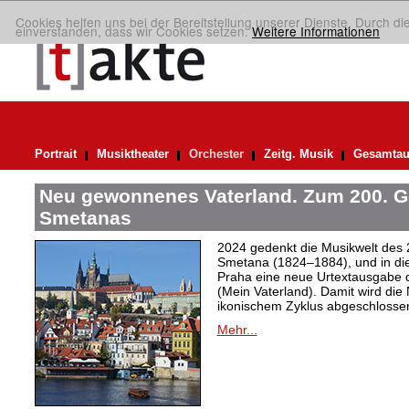
Cookies helfen uns bei der Bereitstellung unserer Dienste. Durch di
einverstanden, dass wir Cookies setzen.
Weitere Informationen
Portrait
Musiktheater
Orchester
Zeitg. Musik
Gesamtau
Neu gewonnenes Vaterland. Zum 200. G
Smetanas
2024 gedenkt die Musikwelt des 
Smetana (1824–1884), und in dies
Praha eine neue Urtextausgabe d
(Mein Vaterland). Damit wird d
ikonischem Zyklus abgeschlosse
Mehr...