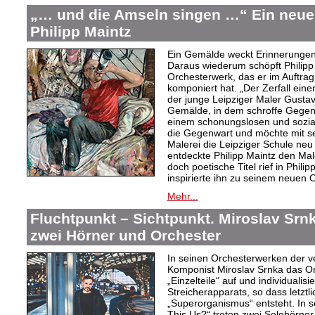
„… und die Amseln singen …“ Ein neue
Philipp Maintz
Ein Gemälde weckt Erinnerungen 
Daraus wiederum schöpft Philipp 
Orchesterwerk, das er im Auftra
komponiert hat. „Der Zerfall einer
der junge Leipziger Maler Gusta
Gemälde, in dem schroffe Gegens
einem schonungslosen und sozialk
die Gegenwart und möchte mit sei
Malerei die Leipziger Schule neu 
entdeckte Philipp Maintz den Mal
doch poetische Titel rief in Phil
inspirierte ihn zu seinem neuen 
Mehr...
Fluchtpunkt – Sichtpunkt. Miroslav Srnk
zwei Hörner und Orchester
In seinen Orchesterwerken der v
Komponist Miroslav Srnka das Or
„Einzelteile“ auf und individualis
Streicherapparats, so dass letztli
„Superorganismus“ entsteht. In s
This Us?“ treten zwei Solohörner