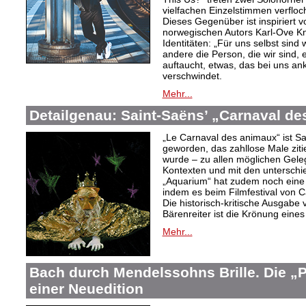
vielfachen Einzelstimmen verflo
Dieses Gegenüber ist inspiriert 
norwegischen Autors Karl-Ove Kn
Identitäten: „Für uns selbst sind 
andere die Person, die wir sind, 
auftaucht, etwas, das bei uns a
verschwindet.
Mehr...
Detailgenau: Saint-Saëns’ „Carnaval d
„Le Carnaval des animaux“ ist S
geworden, das zahllose Male zitier
wurde – zu allen möglichen Gele
Kontexten und mit den unterschi
„Aquarium“ hat zudem noch eine 
indem es beim Filmfestival von C
Die historisch-kritische Ausgabe 
Bärenreiter ist die Krönung eine
Mehr...
Bach durch Mendelssohns Brille. Die „
einer Neuedition