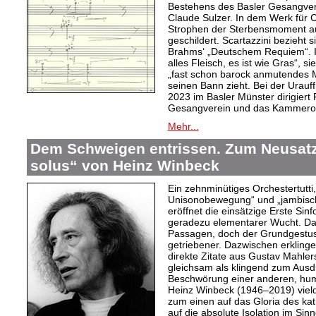
Bestehens des Basler Gesangvere
Claude Sulzer. In dem Werk für C
Strophen der Sterbensmoment au
geschildert. Scartazzini bezieht 
Brahms‘ „Deutschem Requiem“. I
alles Fleisch, es ist wie Gras“, 
„fast schon barock anmutendes Me
seinen Bann zieht. Bei der Urau
2023 im Basler Münster dirigiert
Gesangverein und das Kammeror
Mehr...
Dem Schweigen entrissen. Zum Neusatz 
solus“ von Heinz Winbeck
Ein zehnminütiges Orchestertutti
Unisonobewegung“ und „jambisch
eröffnet die einsätzige Erste Sin
geradezu elementarer Wucht. Da
Passagen, doch der Grundgestus d
getriebener. Dazwischen erkling
direkte Zitate aus Gustav Mahler
gleichsam als klingend zum Aus
Beschwörung einer anderen, hum
Heinz Winbeck (1946–2019) vielde
zum einen auf das Gloria des ka
auf die absolute Isolation im Sinn