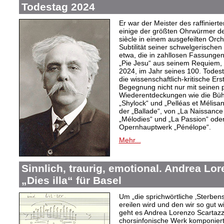
Todestag 2024
Er war der Meister des raffiniert
einige der größten Ohrwürmer de
siècle in einem ausgefeilten Orch
Subtilität seiner schwelgerisch
etwa, die in zahllosen Fassungen
„Pie Jesu“ aus seinem Requiem,
2024, im Jahr seines 100. Todes
die wissenschaftlich-kritische Er
Begegnung nicht nur mit seinen
Wiederentdeckungen wie die Büh
„Shylock“ und „Pelléas et Mélisa
der „Ballade“, von „La Naissance
„Mélodies“ und „La Passion“ ode
Opernhauptwerk „Pénélope“.
Mehr...
Sinnlich, traurig, emotional. Andrea Lo
„Dies illa“ für Basel
Um „die sprichwörtliche ‚Sterben
ereilen wird und den wir so gut w
geht es Andrea Lorenzo Scartazzin
chorsinfonische Werk komponiert