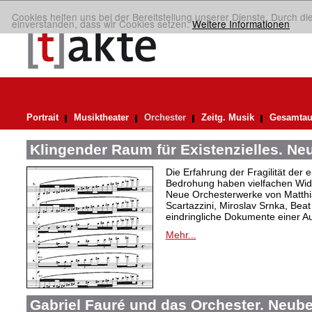
Cookies helfen uns bei der Bereitstellung unserer Dienste. Durch di
einverstanden, dass wir Cookies setzen.
Weitere Informationen
Portrait
Musiktheater
Orchester
Zeitg. Musik
Gesamtau
Klingender Raum für Existenzielles. N
Die Erfahrung der Fragilität der 
Bedrohung haben vielfachen Wide
Neue Orchesterwerke von Matthi
Scartazzini, Miroslav Srnka, Beat
eindringliche Dokumente einer A
Mehr...
Gabriel Fauré und das Orchester. Neub