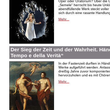
Oper oder Oratorium? Über die 
„Semele“ herrscht bis heute Unkla
abendfüllende Werk steckt voller 
sich durch eine rasante Handlung
Mehr...
Der Sieg der Zeit und der Wahrheit. Hände
Tempo e della Verità“
In der Fastenzeit durften in Hän
Werke aufgeführt werden. Anlass
dreißig Jahre zuvor komponiertes
hervorzuholen und es mit Chören
Mehr...