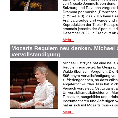
von Niccoló Jommelli, von denen
Salzburg und Ravenna vorgestellt
Dramma per musica „Francesca d
(1795–1870), das 2016 beim Festiv
Franca uraufgeführt wurde und in
Koproduktion der Tiroler Festspie
erstmals jenseits der Alpen zu er
Dezember 2022, in Frankfurt ab
Mehr...
Mozarts Requiem neu denken. Michael 
Vervollständigung
Michael Ostrzyga hat eine neue 
Requiem erarbeitet. Im Gespräch 
Walde über sein Vorgehen. Die Nac
Süßmayrs Vervollständigung vo
zufriedengegeben, so dass etlic
angefertigt wurden. Nun hat Mic
Versuch vorgelegt. Ostrzyga ist a
Universitätsmusikdirektor ein Man
Tonsetzer, ausgebildet und erfah
Instrumentieren und Anfertigen vo
hat er sich mit Mozarts musikali
Mehr...