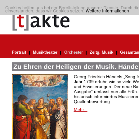
Cookies helfen uns bei der Bereitstellung unserer Dienste. Durch di
einverstanden, dass wir Cookies setzen.
Weitere Informationen
Portrait
Musiktheater
Orchester
Zeitg. Musik
Gesamtau
Zu Ehren der Heiligen der Musik. Hände
Georg Friedrich Händels „Song f
Jahr 1739 erfuhr, wie so viele 
und Erweiterungen. Der neue Ban
Ausgabe“ umfasst nun alle Früh-
historisch informiertes Musizier
Quellenbewertung.
Mehr...