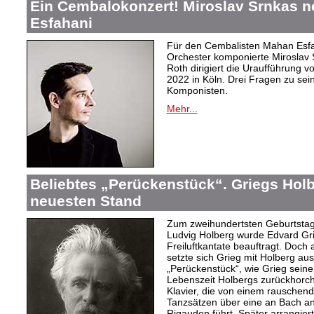
Ein Cembalokonzert! Miroslav Srnkas 
Esfahani
Für den Cembalisten Mahan Esfa
Orchester komponierte Miroslav 
Roth dirigiert die Uraufführung v
2022 in Köln. Drei Fragen zu s
Komponisten.
Mehr...
Beliebtes „Perückenstück“. Griegs Hol
neuesten Stand
Zum zweihundertsten Geburtstag
Ludvig Holberg wurde Edvard Gri
Freiluftkantate beauftragt. Doch
setzte sich Grieg mit Holberg au
„Perückenstück“, wie Grieg seine
Lebenszeit Holbergs zurückhorcht:
Klavier, die von einem rausche
Tanzsätzen über eine an Bach a
Rigaudon führt. Später arrangierte