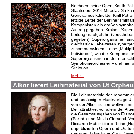
Nachdem seine Oper „South Pole“
Staatsoper 2016 Miroslav Srnka
Generalmusikdirektor Kirill Petr
jetzige Leiter der Berliner Philh
Komponisten ein großes symphoni
Auftrag gegeben. Srnkas „Super
Leitung uraufgeführt (verschobe
gegeben). Superorganismen sind
gleichartige Lebewesen synergeti
zusammenwirken – eine „Multiplika
Individuen“, wie der Komponist sag
Superorganismen in der menschli
Symphonieorchester – und hier s
Srnka an.
Mehr...
Alkor liefert Leihmaterial von Ut Orphe
Die Leihmateriale des renommier
und ansässigen Musikverlags Ut 
von der Alkor-Edition weltweit mi
Der attraktive, vor allem der Al
die Gesamtausgaben von Frances
(Porträt) und Muzio Clementi. Vo
Riccardo Muti initiierte Reihe „Na
unpublizierten Opern und Oratori
darunter „I due Figaro“ von Sav