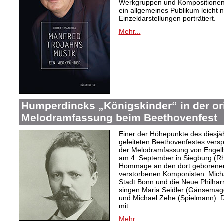
Werkgruppen und Kompositionen w
ein allgemeines Publikum leicht 
Einzeldarstellungen porträtiert.
Mehr...
Humperdincks „Königskinder“ in der or
Melodramfassung beim Beethovenfest
Einer der Höhepunkte des diesjä
geleiteten Beethovenfestes versp
der Melodramfassung von Engelb
am 4. September in Siegburg (Rh
Hommage an den dort geborenen, 
verstorbenen Komponisten. Michae
Stadt Bonn und die Neue Philhar
singen Maria Seidler (Gänsemag
und Michael Zehe (Spielmann). 
mit.
Mehr...