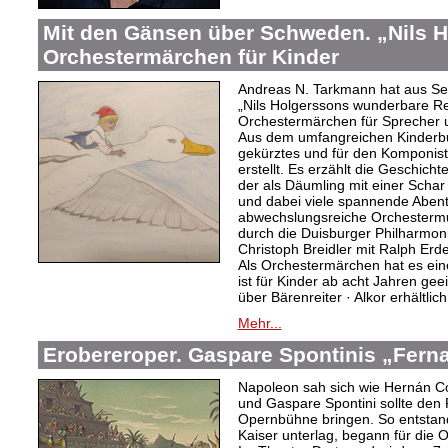
Mit den Gänsen über Schweden. „Nils H
Orchestermärchen für Kinder
Andreas N. Tarkmann hat aus S
„Nils Holgerssons wunderbare R
Orchestermärchen für Sprecher 
Aus dem umfangreichen Kinderbu
gekürztes und für den Komponis
erstellt. Es erzählt die Geschich
der als Däumling mit einer Scha
und dabei viele spannende Abente
abwechslungsreiche Orchesterm
durch die Duisburger Philharmoni
Christoph Breidler mit Ralph Erde
Als Orchestermärchen hat es ein
ist für Kinder ab acht Jahren gee
über Bärenreiter · Alkor erhältlich
Mehr...
Erobereroper. Gaspare Spontinis „Fern
Napoleon sah sich wie Hernán Co
und Gaspare Spontini sollte den
Opernbühne bringen. So entstand
Kaiser unterlag, begann für die 