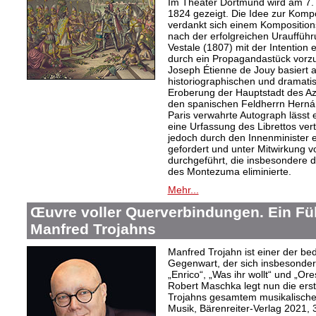
Im Theater Dortmund wird am 7. A
1824 gezeigt. Die Idee zur Komp
verdankt sich einem Kompositions
nach der erfolgreichen Urauffüh
Vestale (1807) mit der Intention 
durch ein Propagandastück vorzub
Joseph Étienne de Jouy basiert 
historiographischen und dramati
Eroberung der Hauptstadt des Az
den spanischen Feldherrn Herná
Paris verwahrte Autograph lässt 
eine Urfassung des Librettos ve
jedoch durch den Innenminister 
gefordert und unter Mitwirkung
durchgeführt, die insbesondere d
des Montezuma eliminierte.
Mehr...
Œuvre voller Querverbindungen. Ein Fü
Manfred Trojahns
Manfred Trojahn ist einer der b
Gegenwart, der sich insbesonde
„Enrico“, „Was ihr wollt“ und „O
Robert Maschka legt nun die ers
Trojahns gesamtem musikalische
Musik, Bärenreiter-Verlag 2021, 