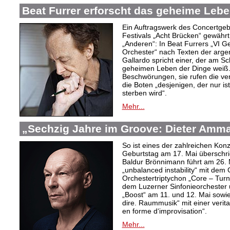
Beat Furrer erforscht das geheime Lebe
Ein Auftragswerk des Concertge
Festivals „Acht Brücken“ gewährt 
„Anderen“: In Beat Furrers „VI 
Orchester“ nach Texten der argent
Gallardo spricht einer, der am S
geheimen Leben der Dinge weiß.
Beschwörungen, sie rufen die ver
die Boten „desjenigen, der nur is
sterben wird“.
Mehr...
„Sechzig Jahre im Groove: Dieter Amm
So ist eines der zahlreichen Ko
Geburtstag am 17. Mai überschrie
Baldur Brönnimann führt am 26. 
„unbalanced instability“ mit de
Orchestertriptychon „Core – Turn
dem Luzerner Sinfonieorchester 
„Boost“ am 11. und 12. Mai sowie
dire. Raummusik“ mit einer veri
en forme d‘improvisation“.
Mehr...