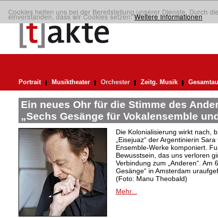
Cookies helfen uns bei der Bereitstellung unserer Dienste. Durch di
einverstanden, dass wir Cookies setzen.
Weitere Informationen
Portrait
Musiktheater
Orchester
Zeitg. Musik
Gesamtau
Ein neues Ohr für die Stimme des Ander
„Sechs Gesänge für Vokalensemble und
Die Kolonialisierung wirkt nach,
„Eisejuaz“ der Argentinierin Sara
Ensemble-Werke komponiert. Fur
Bewusstsein, das uns verloren g
Verbindung zum „Anderen“. Am 6
Gesänge“ in Amsterdam uraufgef
(Foto: Manu Theobald)
Mehr...