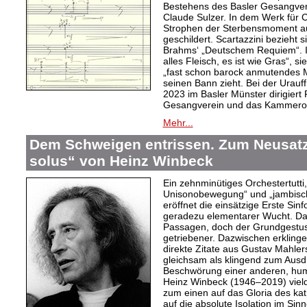
Bestehens des Basler Gesangvere
Claude Sulzer. In dem Werk für C
Strophen der Sterbensmoment au
geschildert. Scartazzini bezieht 
Brahms‘ „Deutschem Requiem“. I
alles Fleisch, es ist wie Gras“, 
„fast schon barock anmutendes Me
seinen Bann zieht. Bei der Urau
2023 im Basler Münster dirigiert
Gesangverein und das Kammeror
Mehr...
Dem Schweigen entrissen. Zum Neusatz 
solus“ von Heinz Winbeck
Ein zehnminütiges Orchestertutti
Unisonobewegung“ und „jambisch
eröffnet die einsätzige Erste Sin
geradezu elementarer Wucht. Da
Passagen, doch der Grundgestus d
getriebener. Dazwischen erkling
direkte Zitate aus Gustav Mahler
gleichsam als klingend zum Aus
Beschwörung einer anderen, hum
Heinz Winbeck (1946–2019) vielde
zum einen auf das Gloria des ka
auf die absolute Isolation im Sinn