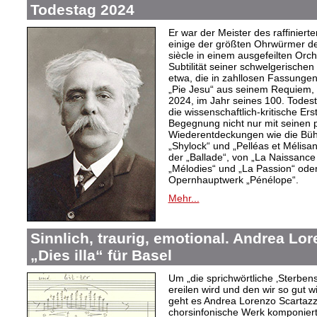
Todestag 2024
Er war der Meister des raffiniert
einige der größten Ohrwürmer de
siècle in einem ausgefeilten Orch
Subtilität seiner schwelgerisch
etwa, die in zahllosen Fassungen
„Pie Jesu“ aus seinem Requiem,
2024, im Jahr seines 100. Todes
die wissenschaftlich-kritische Er
Begegnung nicht nur mit seinen
Wiederentdeckungen wie die Büh
„Shylock“ und „Pelléas et Mélisa
der „Ballade“, von „La Naissance
„Mélodies“ und „La Passion“ ode
Opernhauptwerk „Pénélope“.
Mehr...
Sinnlich, traurig, emotional. Andrea Lo
„Dies illa“ für Basel
Um „die sprichwörtliche ‚Sterben
ereilen wird und den wir so gut w
geht es Andrea Lorenzo Scartazzin
chorsinfonische Werk komponiert