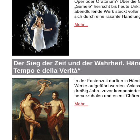
Oper oder Oratorium? Über die 
„Semele“ herrscht bis heute Unkla
abendfüllende Werk steckt voller 
sich durch eine rasante Handlung
Mehr...
Der Sieg der Zeit und der Wahrheit. Hände
Tempo e della Verità“
In der Fastenzeit durften in Hän
Werke aufgeführt werden. Anlass
dreißig Jahre zuvor komponiertes
hervorzuholen und es mit Chören
Mehr...