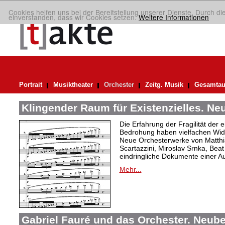
Cookies helfen uns bei der Bereitstellung unserer Dienste. Durch di
einverstanden, dass wir Cookies setzen.
Weitere Informationen
Portrait
Musiktheater
Orchester
Zeitg. Musik
Gesamtau
Klingender Raum für Existenzielles. N
Die Erfahrung der Fragilität der 
Bedrohung haben vielfachen Wide
Neue Orchesterwerke von Matthi
Scartazzini, Miroslav Srnka, Beat
eindringliche Dokumente einer A
Mehr...
Gabriel Fauré und das Orchester. Neub