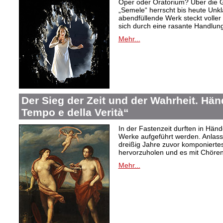
Oper oder Oratorium? Über die 
„Semele“ herrscht bis heute Unkla
abendfüllende Werk steckt voller 
sich durch eine rasante Handlung
Mehr...
Der Sieg der Zeit und der Wahrheit. Hände
Tempo e della Verità“
In der Fastenzeit durften in Hän
Werke aufgeführt werden. Anlass
dreißig Jahre zuvor komponiertes
hervorzuholen und es mit Chören
Mehr...