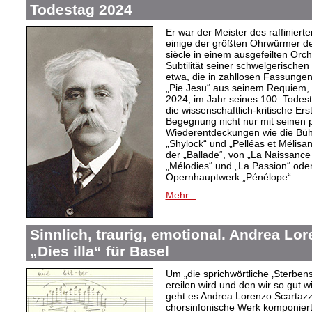
Todestag 2024
Er war der Meister des raffiniert
einige der größten Ohrwürmer de
siècle in einem ausgefeilten Orch
Subtilität seiner schwelgerisch
etwa, die in zahllosen Fassungen
„Pie Jesu“ aus seinem Requiem,
2024, im Jahr seines 100. Todes
die wissenschaftlich-kritische Er
Begegnung nicht nur mit seinen
Wiederentdeckungen wie die Büh
„Shylock“ und „Pelléas et Mélisa
der „Ballade“, von „La Naissance
„Mélodies“ und „La Passion“ ode
Opernhauptwerk „Pénélope“.
Mehr...
Sinnlich, traurig, emotional. Andrea Lo
„Dies illa“ für Basel
Um „die sprichwörtliche ‚Sterben
ereilen wird und den wir so gut w
geht es Andrea Lorenzo Scartazzin
chorsinfonische Werk komponiert