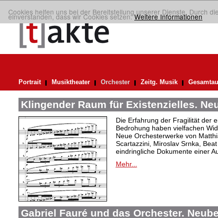
Cookies helfen uns bei der Bereitstellung unserer Dienste. Durch di
einverstanden, dass wir Cookies setzen.
Weitere Informationen
Portrait
Musiktheater
Orchester
Zeitg. Musik
Gesamtau
Klingender Raum für Existenzielles. N
Die Erfahrung der Fragilität der 
Bedrohung haben vielfachen Wide
Neue Orchesterwerke von Matthi
Scartazzini, Miroslav Srnka, Beat
eindringliche Dokumente einer A
Mehr...
Gabriel Fauré und das Orchester. Neub