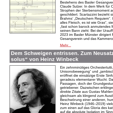
Bestehens des Basler Gesangvere
Claude Sulzer. In dem Werk für C
Strophen der Sterbensmoment au
geschildert. Scartazzini bezieht 
Brahms‘ „Deutschem Requiem“. I
alles Fleisch, es ist wie Gras“, 
„fast schon barock anmutendes Me
seinen Bann zieht. Bei der Urau
2023 im Basler Münster dirigiert
Gesangverein und das Kammeror
Mehr...
Dem Schweigen entrissen. Zum Neusatz 
solus“ von Heinz Winbeck
Ein zehnminütiges Orchestertutti
Unisonobewegung“ und „jambisch
eröffnet die einsätzige Erste Sin
geradezu elementarer Wucht. Da
Passagen, doch der Grundgestus d
getriebener. Dazwischen erkling
direkte Zitate aus Gustav Mahler
gleichsam als klingend zum Aus
Beschwörung einer anderen, hum
Heinz Winbeck (1946–2019) vielde
zum einen auf das Gloria des ka
auf die absolute Isolation im Sinn