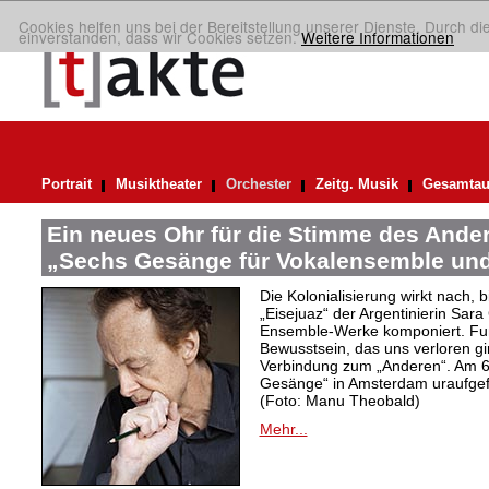
Cookies helfen uns bei der Bereitstellung unserer Dienste. Durch di
einverstanden, dass wir Cookies setzen.
Weitere Informationen
Portrait
Musiktheater
Orchester
Zeitg. Musik
Gesamtau
Ein neues Ohr für die Stimme des Ander
„Sechs Gesänge für Vokalensemble und
Die Kolonialisierung wirkt nach,
„Eisejuaz“ der Argentinierin Sara
Ensemble-Werke komponiert. Fur
Bewusstsein, das uns verloren g
Verbindung zum „Anderen“. Am 6
Gesänge“ in Amsterdam uraufgef
(Foto: Manu Theobald)
Mehr...