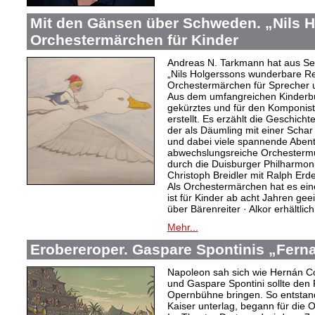
Mit den Gänsen über Schweden. „Nils H
Orchestermärchen für Kinder
Andreas N. Tarkmann hat aus S
„Nils Holgerssons wunderbare R
Orchestermärchen für Sprecher 
Aus dem umfangreichen Kinderbu
gekürztes und für den Komponis
erstellt. Es erzählt die Geschich
der als Däumling mit einer Scha
und dabei viele spannende Abente
abwechslungsreiche Orchesterm
durch die Duisburger Philharmoni
Christoph Breidler mit Ralph Erde
Als Orchestermärchen hat es ein
ist für Kinder ab acht Jahren gee
über Bärenreiter · Alkor erhältlich
Mehr...
Erobereroper. Gaspare Spontinis „Fern
Napoleon sah sich wie Hernán Co
und Gaspare Spontini sollte den
Opernbühne bringen. So entstand
Kaiser unterlag, begann für die 