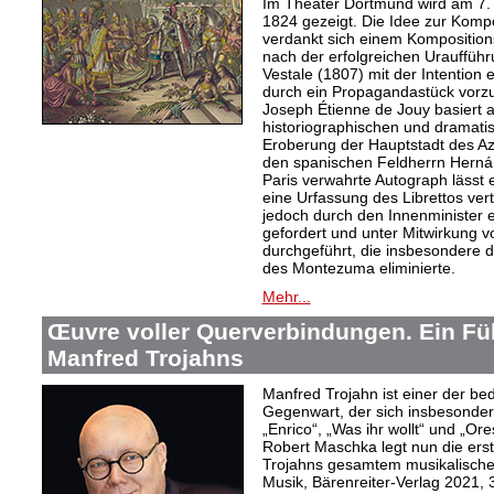
Im Theater Dortmund wird am 7. A
1824 gezeigt. Die Idee zur Komp
verdankt sich einem Kompositions
nach der erfolgreichen Urauffüh
Vestale (1807) mit der Intention 
durch ein Propagandastück vorzub
Joseph Étienne de Jouy basiert 
historiographischen und dramati
Eroberung der Hauptstadt des Az
den spanischen Feldherrn Herná
Paris verwahrte Autograph lässt 
eine Urfassung des Librettos ve
jedoch durch den Innenminister 
gefordert und unter Mitwirkung
durchgeführt, die insbesondere d
des Montezuma eliminierte.
Mehr...
Œuvre voller Querverbindungen. Ein Fü
Manfred Trojahns
Manfred Trojahn ist einer der b
Gegenwart, der sich insbesonde
„Enrico“, „Was ihr wollt“ und „O
Robert Maschka legt nun die ers
Trojahns gesamtem musikalische
Musik, Bärenreiter-Verlag 2021, 