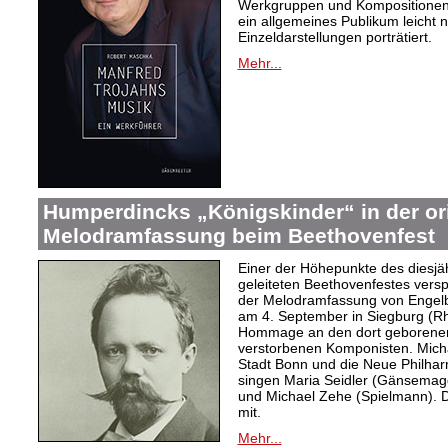
Werkgruppen und Kompositionen w
ein allgemeines Publikum leicht 
Einzeldarstellungen porträtiert.
Mehr...
Humperdincks „Königskinder“ in der or
Melodramfassung beim Beethovenfest
Einer der Höhepunkte des diesjä
geleiteten Beethovenfestes versp
der Melodramfassung von Engelb
am 4. September in Siegburg (Rh
Hommage an den dort geborenen, 
verstorbenen Komponisten. Michae
Stadt Bonn und die Neue Philhar
singen Maria Seidler (Gänsemag
und Michael Zehe (Spielmann). 
mit.
Mehr...