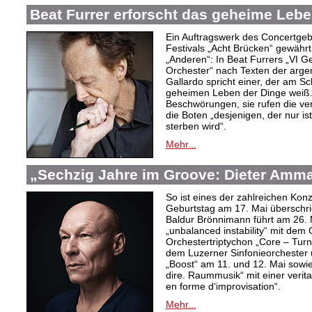
Beat Furrer erforscht das geheime Lebe
Ein Auftragswerk des Concertge
Festivals „Acht Brücken“ gewährt 
„Anderen“: In Beat Furrers „VI 
Orchester“ nach Texten der argent
Gallardo spricht einer, der am S
geheimen Leben der Dinge weiß.
Beschwörungen, sie rufen die ver
die Boten „desjenigen, der nur is
sterben wird“.
Mehr...
„Sechzig Jahre im Groove: Dieter Amm
So ist eines der zahlreichen Ko
Geburtstag am 17. Mai überschrie
Baldur Brönnimann führt am 26. 
„unbalanced instability“ mit de
Orchestertriptychon „Core – Turn
dem Luzerner Sinfonieorchester 
„Boost“ am 11. und 12. Mai sowie
dire. Raummusik“ mit einer veri
en forme d‘improvisation“.
Mehr...