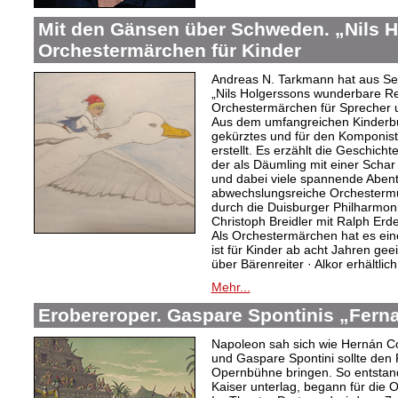
Mit den Gänsen über Schweden. „Nils H
Orchestermärchen für Kinder
Andreas N. Tarkmann hat aus S
„Nils Holgerssons wunderbare R
Orchestermärchen für Sprecher 
Aus dem umfangreichen Kinderbu
gekürztes und für den Komponis
erstellt. Es erzählt die Geschich
der als Däumling mit einer Scha
und dabei viele spannende Abente
abwechslungsreiche Orchesterm
durch die Duisburger Philharmoni
Christoph Breidler mit Ralph Erde
Als Orchestermärchen hat es ein
ist für Kinder ab acht Jahren gee
über Bärenreiter · Alkor erhältlich
Mehr...
Erobereroper. Gaspare Spontinis „Fern
Napoleon sah sich wie Hernán Co
und Gaspare Spontini sollte den
Opernbühne bringen. So entstand
Kaiser unterlag, begann für die 