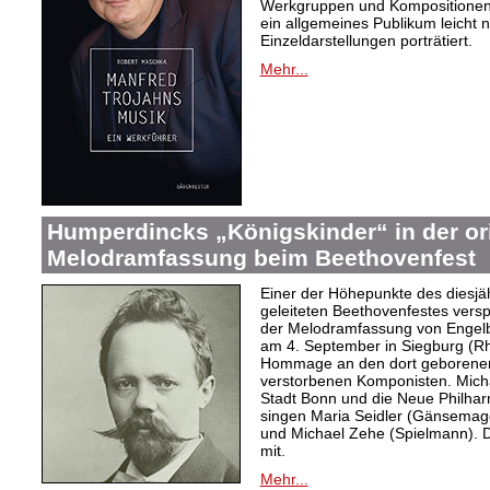
Werkgruppen und Kompositionen w
ein allgemeines Publikum leicht 
Einzeldarstellungen porträtiert.
Mehr...
Humperdincks „Königskinder“ in der or
Melodramfassung beim Beethovenfest
Einer der Höhepunkte des diesjä
geleiteten Beethovenfestes versp
der Melodramfassung von Engelb
am 4. September in Siegburg (Rh
Hommage an den dort geborenen, 
verstorbenen Komponisten. Michae
Stadt Bonn und die Neue Philhar
singen Maria Seidler (Gänsemag
und Michael Zehe (Spielmann). 
mit.
Mehr...