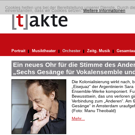
Cookies helfen uns bei der Bereitstellung unserer Dienste. Durch di
einverstanden, dass wir Cookies setzen.
Weitere Informationen
Portrait
Musiktheater
Orchester
Zeitg. Musik
Gesamtau
Ein neues Ohr für die Stimme des Ander
„Sechs Gesänge für Vokalensemble und
Die Kolonialisierung wirkt nach,
„Eisejuaz“ der Argentinierin Sara
Ensemble-Werke komponiert. Fur
Bewusstsein, das uns verloren g
Verbindung zum „Anderen“. Am 6
Gesänge“ in Amsterdam uraufgef
(Foto: Manu Theobald)
Mehr...