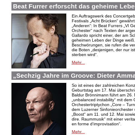
Beat Furrer erforscht das geheime Lebe
Ein Auftragswerk des Concertge
Festivals „Acht Brücken“ gewährt 
„Anderen“: In Beat Furrers „VI 
Orchester“ nach Texten der argent
Gallardo spricht einer, der am S
geheimen Leben der Dinge weiß.
Beschwörungen, sie rufen die ver
die Boten „desjenigen, der nur is
sterben wird“.
Mehr...
„Sechzig Jahre im Groove: Dieter Amm
So ist eines der zahlreichen Ko
Geburtstag am 17. Mai überschrie
Baldur Brönnimann führt am 26. 
„unbalanced instability“ mit de
Orchestertriptychon „Core – Turn
dem Luzerner Sinfonieorchester 
„Boost“ am 11. und 12. Mai sowie
dire. Raummusik“ mit einer veri
en forme d‘improvisation“.
Mehr...