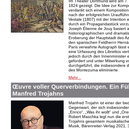
Im Theater Dortmund wird am 7. A
1824 gezeigt. Die Idee zur Komp
verdankt sich einem Kompositions
nach der erfolgreichen Urauffüh
Vestale (1807) mit der Intention 
durch ein Propagandastück vorzub
Joseph Étienne de Jouy basiert 
historiographischen und dramati
Eroberung der Hauptstadt des Az
den spanischen Feldherrn Herná
Paris verwahrte Autograph lässt 
eine Urfassung des Librettos ve
jedoch durch den Innenminister 
gefordert und unter Mitwirkung
durchgeführt, die insbesondere d
des Montezuma eliminierte.
Mehr...
Œuvre voller Querverbindungen. Ein Fü
Manfred Trojahns
Manfred Trojahn ist einer der b
Gegenwart, der sich insbesonde
„Enrico“, „Was ihr wollt“ und „O
Robert Maschka legt nun die ers
Trojahns gesamtem musikalische
Musik, Bärenreiter-Verlag 2021, 