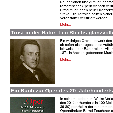
Neueditionen und Aufführungsmat
romantischer Opern vielfach vert
Erstaufführungen neuer Konzertw
Srnka. Die Termine sollten sicher
Veranstalter verifiziert werden.
Mehr...
Trost in der Natur. Leo Blechs glanzvoll
Ein wichtiges Orchesterwerk des 
ab sofort als neugesetztes Auffü
leihweise über Bärenreiter · Alko
1871 in Aachen geborenen Musi
Mehr...
Ein Buch zur Oper des 20. Jahrhundert
In seinem soeben im Wolke Verl
des 20. Jahrhunderts in 100 Mei
39,80) porträtiert der renommiert
Operndirektor Bernd Feuchtner 