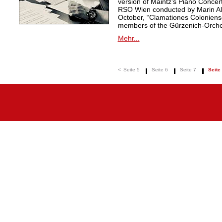
version of Maintz’s Piano Conce
RSO Wien conducted by Marin Also
October, “Clamationes Coloniense
members of the Gürzenich-Orche
Mehr...
<
Seite 5
Seite 6
Seite 7
Seite