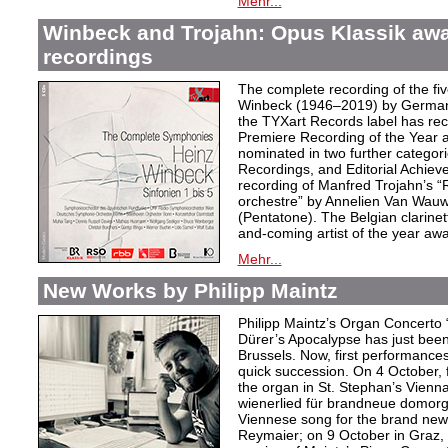
Mehr...
Winbeck and Trojahn: Opus Klassik awar
recordings
The complete recording of the f
Winbeck (1946–2019) by German 
the TYXart Records label has re
Premiere Recording of the Year 
nominated in two further categor
Recordings, and Editorial Achieve
recording of Manfred Trojahn’s “
orchestre” by Annelien Van Wauw
(Pentatone). The Belgian clarinet
and-coming artist of the year awa
Mehr...
New Works by Philipp Maintz
Philipp Maintz’s Organ Concerto “
Dürer’s Apocalypse has just been
Brussels. Now, first performances
quick succession. On 4 October, 
the organ in St. Stephan’s Vienn
wienerlied für brandneue domor
Viennese song for the brand new
Reymaier; on 9 October in Graz, t