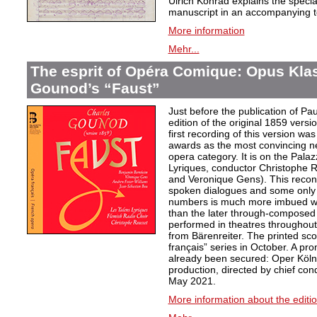
Ulrich Konrad explains the specia
manuscript in an accompanying t
More information
Mehr...
The esprit of Opéra Comique: Opus Klas
Gounod’s “Faust”
Just before the publication of P
edition of the original 1859 vers
first recording of this version w
awards as the most convincing ne
opera category. It is on the Pala
Lyriques, conductor Christophe 
and Veronique Gens). This recons
spoken dialogues and some only 
numbers is much more imbued wi
than the later through-composed 
performed in theatres throughout t
from Bärenreiter. The printed sco
français” series in October. A pr
already been secured: Oper Köln
production, directed by chief co
May 2021.
More information about the editi