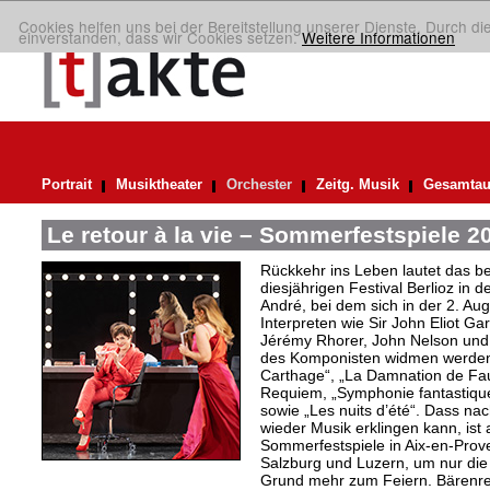
Cookies helfen uns bei der Bereitstellung unserer Dienste. Durch di
einverstanden, dass wir Cookies setzen.
Weitere Informationen
Portrait
Musiktheater
Orchester
Zeitg. Musik
Gesamtau
Le retour à la vie – Sommerfestspiele 2
Rückkehr ins Leben lautet das b
diesjährigen Festival Berlioz in 
André, bei dem sich in der 2. Aug
Interpreten wie Sir John Eliot Ga
Jérémy Rhorer, John Nelson und
des Komponisten widmen werden,
Carthage“, „La Damnation de Faus
Requiem, „Symphonie fantastique“
sowie „Les nuits d’été“. Dass nach
wieder Musik erklingen kann, ist a
Sommerfestspiele in Aix-en-Pro
Salzburg und Luzern, um nur die
Grund mehr zum Feiern. Bärenreit