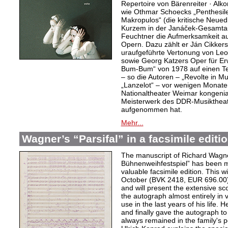
Repertoire von Bärenreiter · Alk
wie Othmar Schoecks „Penthesil
Makropulos“ (die kritische Neuedi
Kurzem in der Janáček-Gesamtau
Feuchtner die Aufmerksamkeit a
Opern. Dazu zählt er Ján Cikker
uraufgeführte Vertonung von Leo
sowie Georg Katzers Oper für E
Bum-Bum“ von 1978 auf einen Tex
– so die Autoren – „Revolte in M
„Lanzelot“ – vor wenigen Monat
Nationaltheater Weimar kongenial
Meisterwerk des DDR-Musiktheate
aufgenommen hat.
Mehr...
Wagner’s “Parsifal” in a facsimile editi
The manuscript of Richard Wagner
Bühnenweihfestspiel” has been m
valuable facsimile edition. This w
October (BVK 2418, EUR 696.00) i
and will present the extensive sco
the autograph almost entirely in v
use in the last years of his life. 
and finally gave the autograph to 
always remained in the family's 