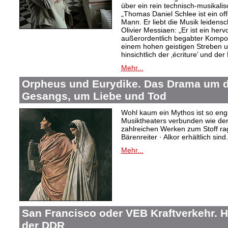
über ein rein technisch-musikali
„Thomas Daniel Schlee ist ein offe
Mann. Er liebt die Musik leidensc
Olivier Messiaen: „Er ist ein her
außerordentlich begabter Kompo
einem hohen geistigen Streben un
hinsichtlich der ‚écriture’ und der
Mehr...
Orpheus und Eurydike. Das Drama um d
Gesangs, um Liebe und Tod
Wohl kaum ein Mythos ist so eng
Musiktheaters verbunden wie de
zahlreichen Werken zum Stoff rag
Bärenreiter · Alkor erhältlich sind.
Mehr...
San Francisco oder VEB Kraftverkehr. H
der DDR