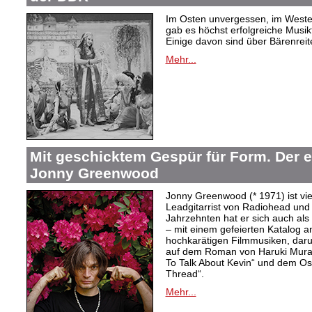
Im Osten unvergessen, im Westen
gab es höchst erfolgreiche Musi
Einige davon sind über Bärenreiter
Mehr...
Mit geschicktem Gespür für Form. Der 
Jonny Greenwood
Jonny Greenwood (* 1971) ist vie
Leadgitarrist von Radiohead und 
Jahrzehnten hat er sich auch a
– mit einem gefeierten Katalog 
hochkarätigen Filmmusiken, dar
auf dem Roman von Haruki Mur
To Talk About Kevin“ und dem O
Thread“.
Mehr...