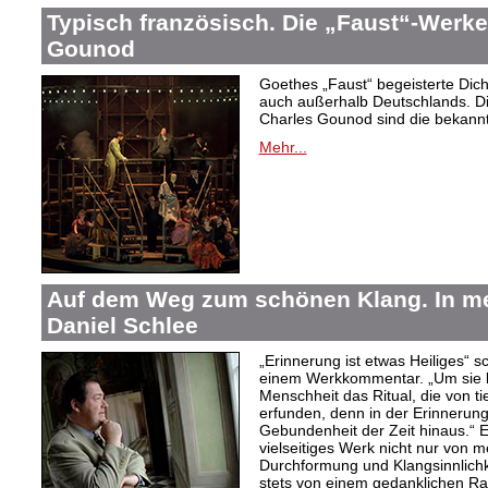
Typisch französisch. Die „Faust“-Werke
Gounod
Goethes „Faust“ begeisterte Dic
auch außerhalb Deutschlands. Di
Charles Gounod sind die bekann
Mehr...
Auf dem Weg zum schönen Klang. In 
Daniel Schlee
„Erinnerung ist etwas Heiliges“ 
einem Werkkommentar. „Um sie le
Menschheit das Ritual, die von t
erfunden, denn in der Erinnerung
Gebundenheit der Zeit hinaus.“ 
vielseitiges Werk nicht nur von m
Durchformung und Klangsinnlichk
stets von einem gedanklichen Ra