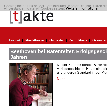
Cookies helfen uns bei der Bereitstellung unserer Dienste. Durch di
einverstanden, dass wir Cookies setzen.
Weitere Informationen
Portrait
Musiktheater
Orchester
Zeitg. Musik
Gesamtau
Beethoven bei Bärenreiter. Erfolgsgesch
Jahren
Mit der Neunten öffnete Bärenrei
Verlagsgeschichte. Heute sind di
und anderen Standard in der Mus
Mehr...