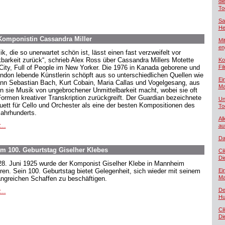
di
To
Sa
He
Komponistin Cassandra Miller
Mi
en
k, die so unerwartet schön ist, lässt einen fast verzweifelt vor
barkeit zurück“, schrieb Alex Ross über Cassandra Millers Motette
Ko
City, Full of People im New Yorker. Die 1976 in Kanada geborene und
Fi
ondon lebende Künstlerin schöpft aus so unterschiedlichen Quellen wie
Ei
nn Sebastian Bach, Kurt Cobain, Maria Callas und Vogelgesang, aus
Ma
n sie Musik von ungebrochener Unmittelbarkeit macht, wobei sie oft
Formen kreativer Transkription zurückgreift. Der Guardian bezeichnete
Un
Duett für Cello und Orchester als eine der besten Kompositionen des
To
Jahrhunderts.
Al
...
au
Da
 100. Geburtstag Giselher Klebes
Ci
Di
8. Juni 1925 wurde der Komponist Giselher Klebe in Mannheim
ren. Sein 100. Geburtstag bietet Gelegenheit, sich wieder mit seinem
Ei
Ma
ngreichen Schaffen zu beschäftigen.
De
...
Hu
Ci
Di