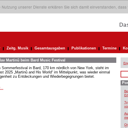
ie Nutzung unserer Dienste erklären Sie sich damit einverstanden, dass
r
Zeitg. Musik
Gesamtausgaben
Publikationen
Termine
Ko
av Martinů beim Bard Music Festival
Eng
 Sommerfestival in Bard, 170 km nördlich von New York, steht im
st 2025 „Martinů and His World“ im Mittelpunkt, was wieder einmal
genheit zu Entdeckungen und Wiederbegegnungen bietet.
Por
...
Be
Er
Ty
vo
Au
me
Or