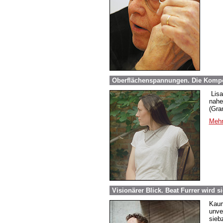
Oberflächenspannungen. Die Komponis
Lisa 
nahe
(Gra
Mehr
Visionärer Blick. Beat Furrer wird s
Kaum
unve
sieb