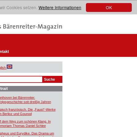
OK
 wir Cookies setzen.
Weitere Informationen
ntakt
lish
trait
ethoven bei Bärenreiter.
folgsgeschichte seit dreißig Jahren
pisch französisch. Die „Faust“-Werke
n Berlioz und Gounod
f dem Weg zum schönen Klang. In
moriam Thomas Daniel Schlee
pheus und Eurydike. Das Drama um