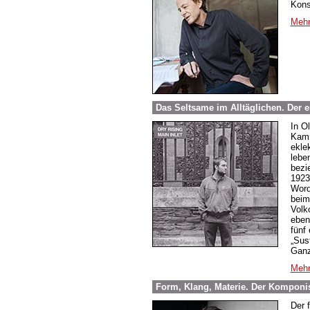
Kons
Mehr
Das Seltsame im Alltäglichen. Der 
In O
Kamm
ekle
lebe
bezi
1923
Word
beim
Volk
eben
fünf
„Sus
Ganz
Mehr
Form, Klang, Materie. Der Komponi
Der 