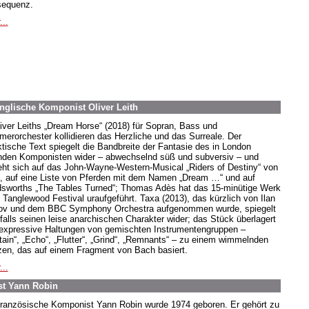
equenz.
...
englische Komponist Oliver Leith
liver Leiths „Dream Horse“ (2018) für Sopran, Bass und
erorchester kollidieren das Herzliche und das Surreale. Der
ktische Text spiegelt die Bandbreite der Fantasie des in London
nden Komponisten wider – abwechselnd süß und subversiv – und
eht sich auf das John-Wayne-Western-Musical „Riders of Destiny“ von
, auf eine Liste von Pferden mit dem Namen „Dream …“ und auf
sworths „The Tables Turned“; Thomas Adès hat das 15-minütige Werk
 Tanglewood Festival uraufgeführt. Taxa (2013), das kürzlich von Ilan
ov und dem BBC Symphony Orchestra aufgenommen wurde, spiegelt
falls seinen leise anarchischen Charakter wider; das Stück überlagert
 expressive Haltungen von gemischten Instrumentengruppen –
tain“, „Echo“, „Flutter“, „Grind“, „Remnants“ – zu einem wimmelnden
en, das auf einem Fragment von Bach basiert.
...
st Yann Robin
französische Komponist Yann Robin wurde 1974 geboren. Er gehört zu