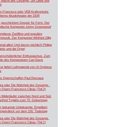
e Macht des Gesangs, um Liebe und
d
n Francisco oder VEB Kraftverkehr.
iteres Musiktheater der DDR
t geschicktem Gespür für Form. Der
glische Komponist Jonny Greenwood
mplexer Zwölfton und populäre
lmmusik. Der Komponist Winfried Zillig
nmal alles! Und davon reichlich! Philipp
intz und die Orgel
erschütterlicher Enthusiasmus. Zum
de des Komponisten Carl Davis
kor liefert Leihmaterial von Ut Orpheus
s
s Opernschaffen Paul Dessaus
lea oder Die Wahrheit des Gesangs -
e Opern Francesco Cileas (Teil 2)
n Widerläufer zwischen Nord und Süd.
nfred Trojahn zum 70. Geburtstag
r bekannte Unbekannte. Engelbert
mperdinck vor dem 100. Todestag
lea oder Die Wahrheit des Gesangs.
e Opern Francesco Cileas (Teil 1)