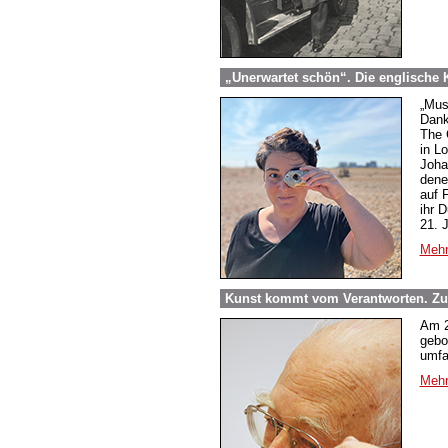
„Unerwartet schön“. Die englische 
„Musi
Dank
The 
in L
Joha
dene
auf 
ihr 
21. 
Mehr
Kunst kommt vom Verantworten. Zum
Am 2
gebo
umfa
Mehr