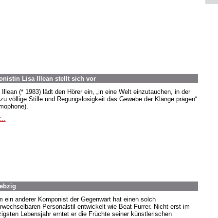
tin Lisa Illean stellt sich vor
Illean (* 1983) lädt den Hörer ein, „in eine Welt einzutauchen, in der
zu völlige Stille und Regungslosigkeit das Gewebe der Klänge prägen“
mophone).
...
iebzig
 ein anderer Komponist der Gegenwart hat einen solch
rwechselbaren Personalstil entwickelt wie Beat Furrer. Nicht erst im
zigsten Lebensjahr erntet er die Früchte seiner künstlerischen