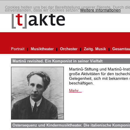
Cookies helfen uns bei der Bereitstellung unserer Dienste. Durch di
einverstanden, dass wir Cookies setzen.
Weitere Informationen
Portrait
Musiktheater
Orchester
Zeitg. Musik
Gesamtau
Martinů revisited. Ein Komponist in seiner Vielfalt
Martinů-Stiftung und Martinů-Ins
große Aktivitäten für den tschec
Gelegenheit, sich mit bekannte
beschäftigen.
Mehr...
Ostersequenz und Kindermusiktheater. Die italienische Komponis