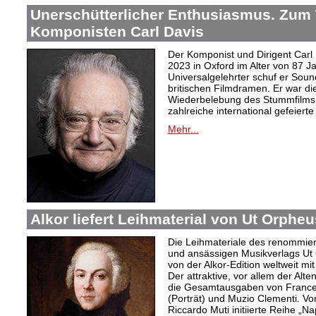
Unerschütterlicher Enthusiasmus. Zum
Komponisten Carl Davis
Der Komponist und Dirigent Carl
2023 in Oxford im Alter von 87 J
Universalgelehrter schuf er Sound
britischen Filmdramen. Er war die
Wiederbelebung des Stummfilms 
zahlreiche international gefeierte
Mehr...
Alkor liefert Leihmaterial von Ut Orphe
Die Leihmateriale des renommier
und ansässigen Musikverlags Ut 
von der Alkor-Edition weltweit mi
Der attraktive, vor allem der Al
die Gesamtausgaben von Frances
(Porträt) und Muzio Clementi. Vo
Riccardo Muti initiierte Reihe „Na