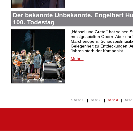
Der bekannte Unbekannte. Engelbert H
100. Todestag
„Hänsel und Gretel“ hat seinen 
meistgespielten Opern. Aber dar
Märchenopern, Schauspielmusike
Gelegenheit zu Entdeckungen. A
Jahren starb der Komponist.
Mehr...
<
Seite 1
Seite 2
Seite 3
Seite