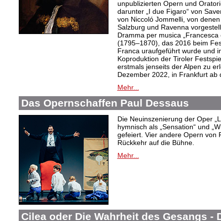
unpublizierten Opern und Oratori
darunter „I due Figaro“ von Sav
von Niccoló Jommelli, von denen
Salzburg und Ravenna vorgestellt
Dramma per musica „Francesca d
(1795–1870), das 2016 beim Festiv
Franca uraufgeführt wurde und in
Koproduktion der Tiroler Festspie
erstmals jenseits der Alpen zu er
Dezember 2022, in Frankfurt ab
Mehr...
Das Opernschaffen Paul Dessaus
Die Neuinszenierung der Oper „L
hymnisch als „Sensation“ und „W
gefeiert. Vier andere Opern von 
Rückkehr auf die Bühne.
Mehr...
Cilea oder Die Wahrheit des Gesangs -