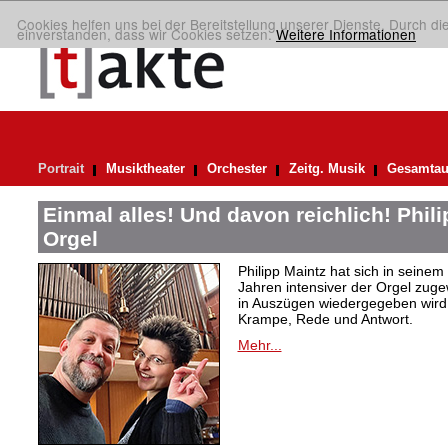
Cookies helfen uns bei der Bereitstellung unserer Dienste. Durch di
einverstanden, dass wir Cookies setzen.
Weitere Informationen
Portrait
Musiktheater
Orchester
Zeitg. Musik
Gesamtau
Einmal alles! Und davon reichlich! Phil
Orgel
Philipp Maintz hat sich in seine
Jahren intensiver der Orgel zuge
in Auszügen wiedergegeben wird,
Krampe, Rede und Antwort.
Mehr...