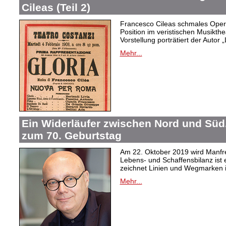
Cileas (Teil 2)
Francesco Cileas schmales Oper
Position im veristischen Musikthea
Vorstellung porträtiert der Autor „
Mehr...
Ein Widerläufer zwischen Nord und Süd
zum 70. Geburtstag
Am 22. Oktober 2019 wird Manfre
Lebens- und Schaffensbilanz ist 
zeichnet Linien und Wegmarken 
Mehr...