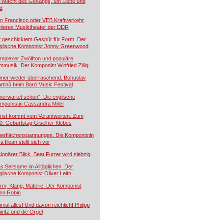
e Macht des Gesangs, um Liebe und
d
n Francisco oder VEB Kraftverkehr.
iteres Musiktheater der DDR
t geschicktem Gespür für Form. Der
glische Komponist Jonny Greenwood
mplexer Zwölfton und populäre
lmmusik. Der Komponist Winfried Zillig
mer wieder überraschend. Bohuslav
rtinů beim Bard Music Festival
nerwartet schön“. Die englische
mponistin Cassandra Miller
nst kommt vom Verantworten. Zum
0. Geburtstag Giselher Klebes
erflächenspannungen. Die Komponistin
a Illean stellt sich vor
sionärer Blick. Beat Furrer wird siebzig
s Seltsame im Alltäglichen. Der
glische Komponist Oliver Leith
rm, Klang, Materie. Der Komponist
nn Robin
nmal alles! Und davon reichlich! Philipp
intz und die Orgel