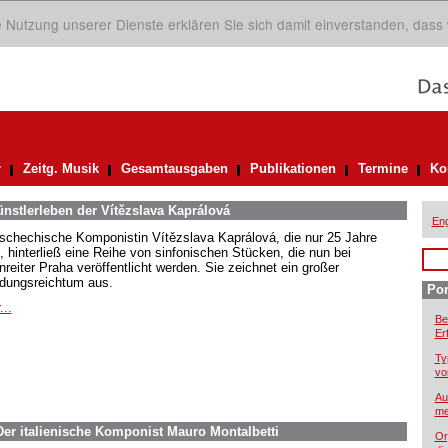
ie Nutzung unserer Dienste erklären Sie sich damit einverstanden, dass
r
Zeitg. Musik
Gesamtausgaben
Publikationen
Termine
Ko
nstlerleben der Vítězslava Kaprálová
Eng
tschechische Komponistin Vítězslava Kaprálová, die nur 25 Jahre
e, hinterließ eine Reihe von sinfonischen Stücken, die nun bei
nreiter Praha veröffentlicht werden. Sie zeichnet ein großer
ndungsreichtum aus.
Por
...
Be
Er
Ty
vo
Au
me
er italienische Komponist Mauro Montalbetti
Or