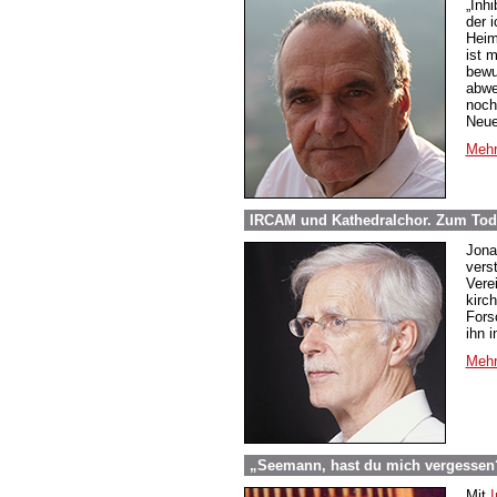
„Inh
der 
Heim
ist m
bewu
abwe
noch
Neue
Mehr
IRCAM und Kathedralchor. Zum Tod
Jona
vers
Vere
kirc
Fors
ihn 
Mehr
„Seemann, hast du mich vergessen?“
Mit
I