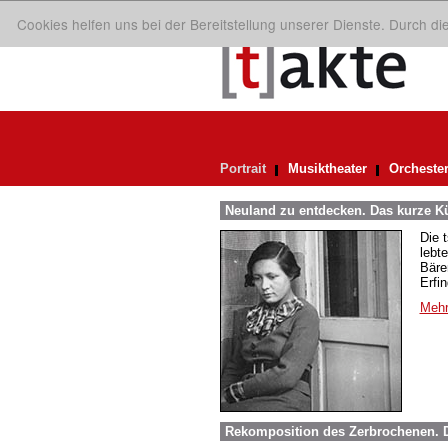
Cookies helfen uns bei der Bereitstellung unserer Dienste. Durch d
Portrait
Musiktheater
Orcheste
Neuland zu entdecken. Das kurze Kü
Die 
lebt
Bäre
Erfi
Mehr
Rekomposition des Zerbrochenen. D