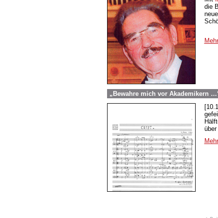
die 
neue
Schö
Mehr
„Bewahre mich vor Akademikern …“
[10.
gefe
Hälf
über
Mehr