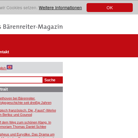
OK
 wir Cookies setzen.
Weitere Informationen
ntakt
lish
trait
ethoven bei Bärenreiter.
folgsgeschichte seit dreißig Jahren
pisch französisch. Die „Faust“-Werke
n Berlioz und Gounod
f dem Weg zum schönen Klang. In
moriam Thomas Daniel Schlee
pheus und Eurydike. Das Drama um