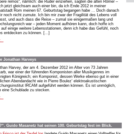
ibere remos“, nämlich: die Ruder einziehen, sagten die alten Römer –
ich jetzt gleichsam auch einer bin, da ich Ende 2012 in meiner
atstadt Rom meinen 67. Geburtstag begangen habe … Doch danach
ir noch nicht zumute. Ich bin mir zwar der Fragilität des Lebens voll
sst, und auch dass die Reise – zumal sie einigermaßen lang und
chslungsreich war – jeden Moment aufhören kann, doch hoffe ich
 auf einige weitere Lebensstationen, denn ich habe das Gefühl, noch
s entdecken zu können. […]
...
e Jonathan Harveys
than Harvey, der am 4. Dezember 2012 im Alter von 73 Jahren
tarb, war einer der führenden Komponisten aller Musikgenres im
inigten Königreich; ein Komponist, dessen Werke ebenso gut in einer
hlichen Abendandacht wie in Pierre Boulez’ elektroakustischen
chungsinstitut IRCAM aufgeführt werden können. Es ist unmöglich,
in eine Schublade zu stecken.
...
. Guido Masanetz hat seinen 100. Geburtstag fest im Blick.
n Frisco ist der Teufel los
landete Guido Masanetz einen Volltreffer für