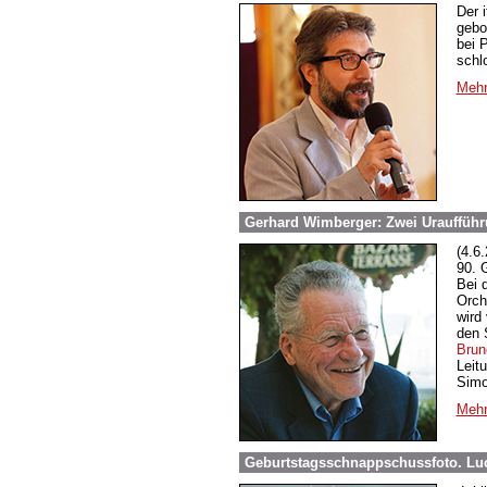
Der 
gebo
bei 
schl
Mehr
Gerhard Wimberger: Zwei Uraufführ
(4.6
90. 
Bei d
Orch
wird
den 
Brun
Leit
Simo
Mehr
Geburtstagsschnappschussfoto. Lu