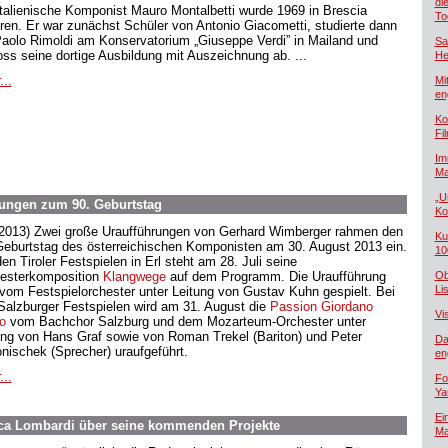
di
italienische Komponist Mauro Montalbetti wurde 1969 in Brescia
To
ren. Er war zunächst Schüler von Antonio Giacometti, studierte dann
Paolo Rimoldi am Konservatorium „Giuseppe Verdi” in Mailand und
Sa
oss seine dortige Ausbildung mit Auszeichnung ab. ...
He
...
Mi
en
Ko
Fi
Im
Ma
„U
ungen zum 90. Geburtstag
Ko
.2013) Zwei große Uraufführungen von Gerhard Wimberger rahmen den
Ku
Geburtstag des österreichischen Komponisten am 30. August 2013 ein.
10
en Tiroler Festspielen in Erl steht am 28. Juli seine
esterkomposition
Klangwege
auf dem Programm. Die Uraufführung
Ob
Lis
 vom Festspielorchester unter Leitung von Gustav Kuhn gespielt. Bei
Salzburger Festspielen wird am 31. August die
Passion Giordano
Vi
o
vom Bachchor Salzburg und dem Mozarteum-Orchester unter
ung von Hans Graf sowie von Roman Trekel (Bariton) und Peter
Da
nischek (Sprecher) uraufgeführt.
en
...
Fo
Ya
Ei
ca Lombardi über seine kommenden Projekte
Ma