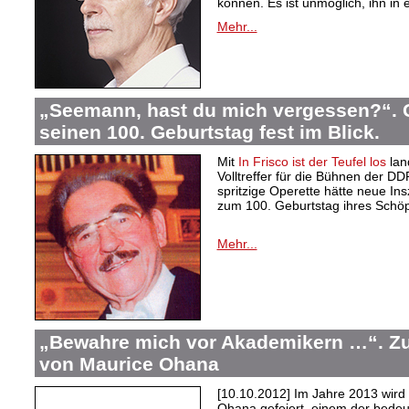
können. Es ist unmöglich, ihn in
Mehr...
„Seemann, hast du mich vergessen?“. 
seinen 100. Geburtstag fest im Blick.
Mit
In Frisco ist der Teufel los
lan
Volltreffer für die Bühnen der D
spritzige Operette hätte neue Ins
zum 100. Geburtstag ihres Schöp
Mehr...
„Bewahre mich vor Akademikern …“. Zu
von Maurice Ohana
[10.10.2012] Im Jahre 2013 wird
Ohana gefeiert, einem der bedeu