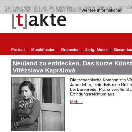
Cookies helfen uns bei der Bereitstellung unserer Dienste. Durch di
einverstanden, dass wir Cookies setzen.
Weitere Informationen
Portrait
Musiktheater
Orchester
Zeitg. Musik
Gesamtau
Neuland zu entdecken. Das kurze Künst
Vítězslava Kaprálová
Die tschechische Komponistin Vít
Jahre lebte, hinterließ eine Reih
bei Bärenreiter Praha veröffentli
Erfindungsreichtum aus.
Mehr...