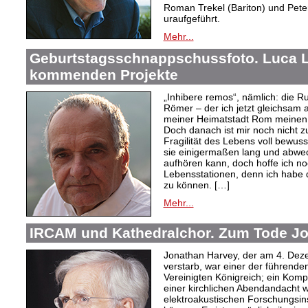
Roman Trekel (Bariton) und Pete
uraufgeführt.
Mehr...
Geburtstagsschnappschussfoto. Luca L
kommenden Projekte
„Inhibere remos“, nämlich: die Ru
Römer – der ich jetzt gleichsam 
meiner Heimatstadt Rom meinen
Doch danach ist mir noch nicht z
Fragilität des Lebens voll bewus
sie einigermaßen lang und abwe
aufhören kann, doch hoffe ich no
Lebensstationen, denn ich habe
zu können. […]
Mehr...
IRCAM und Kathedralchor. Zum Tode J
Jonathan Harvey, der am 4. Dez
verstarb, war einer der führend
Vereinigten Königreich; ein Kom
einer kirchlichen Abendandacht wi
elektroakustischen Forschungsin