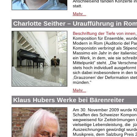
Anschließend fanden Konzerte i
statt.
Mehr...
Charlotte Seither – Uraufführung in Ro
Beschriftung der Tiefe von innen
Komposition für Ensemble, wur
Modern in Rom (Auditorio del Par
Komponistin verbringt als Stipen
Massimo ein Jahr in der italieni
ein Werk, in dem, wie sie schreibt
Mittelpunkt“ steht. „Die Verschm
stets hoch individuell ausgeformt u
sich dabei insbesondere in den ti
‚Grauzonen’ der Deformation stet
münden.“
Mehr...
Klaus Hubers Werke bei Bärenreiter
Am 30. November 2009 wurde Kla
Schaffen des Schweizer Komponi
wegweisend für Zeitströmungen i
vielseitige Lebensleistung, die 
Auszeichnungen gewürdigt wurd
Musikpreis, dem Salzburg Preis