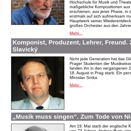
Hochschule für Musik und Theater
maßgebliche Kompositionen aus 
erschienen, aus jener Phase, in d
erstmals auf sich aufmerksam mac
Hauptwerk seiner Wiederentdec
großes Orchester aus den Jahre
Mehr...
Komponist, Produzent, Lehrer, Freund.
Slavický
Nicht jede Generation hat das Glü
Prager Studenten der Musikwiss
fanden ihn in den vergangenen 20
18. August in Prag starb. Ein per
Miroslav Srnka.
Mehr...
„Musik muss singen”. Zum Tode von N
Am 19. Mai starb der englische 
von 73 Jahren. Andrew Burn, ein