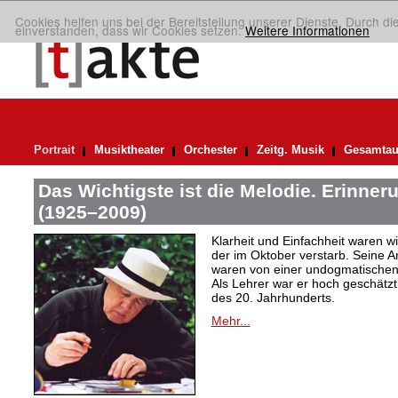
Cookies helfen uns bei der Bereitstellung unserer Dienste. Durch di
einverstanden, dass wir Cookies setzen.
Weitere Informationen
Portrait
Musiktheater
Orchester
Zeitg. Musik
Gesamtau
Das Wichtigste ist die Melodie. Erinner
(1925–2009)
Klarheit und Einfachheit waren wic
der im Oktober verstarb. Seine A
waren von einer undogmatischen, 
Als Lehrer war er hoch geschätz
des 20. Jahrhunderts.
Mehr...