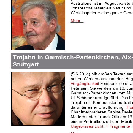
Australiens, ist im August versto
Tonsprache reflektiert Natur und
Werk
inspirierte eine ganze Gen
Mehr...
Trojahn in Garmisch-Partenkirchen, Ai
Stuttgart
(5.6.2014) Mit großen Texten set
neuen Werken auseinander: Hug
Vergänglichkeit
komponierte er al
Petersen. Sie werden am 18. Juni
Garmisch-Partenkirchen vom Mü
Ulf Schirmer uraufgeführt. Das F
Trojahn ein Komponistenportrait
darunter einer Uraufführung:
Tro
Char interpretieren Sabine Devi
Modern unter Franck Ollu am 13.
einem Portraitkonzert der „Musik
Ungewisses Licht. 4 Fragmente f