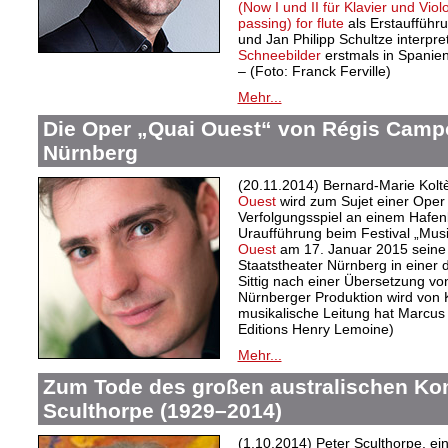
(Now I und II für Klavier und Viol
passing) for flute
als Erstaufführ
und Jan Philipp Schultze interpre
Schneebilder
erstmals in Spanie
– (Foto: Franck Ferville)
Mehr...
Die Oper „Quai Ouest“ von Régis Campo
Nürnberg
(20.11.2014) Bernard-Marie Kol
Ouest
wird zum Sujet einer Oper
Verfolgungsspiel an einem Hafe
Uraufführung beim Festival „Musi
Ouest
am 17. Januar 2015 seine
Staatstheater Nürnberg in einer
Sittig nach einer Übersetzung vo
Nürnberger Produktion wird von Kr
musikalische Leitung hat Marcus 
Editions Henry Lemoine)
Mehr...
Zum Tode des großen australischen Ko
Sculthorpe (1929–2014)
(1.10.2014) Peter Sculthorpe, e