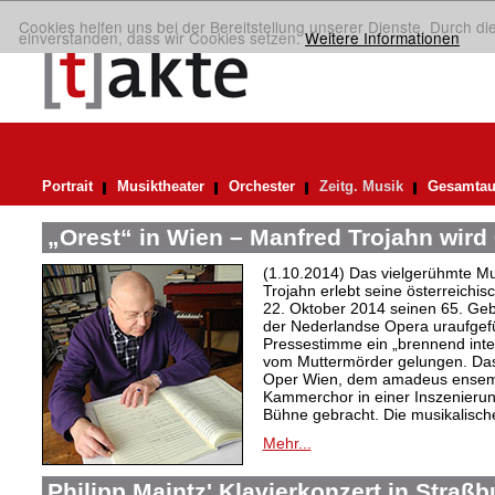
Cookies helfen uns bei der Bereitstellung unserer Dienste. Durch di
einverstanden, dass wir Cookies setzen.
Weitere Informationen
Portrait
Musiktheater
Orchester
Zeitg. Musik
Gesamtau
„Orest“ in Wien – Manfred Trojahn wird
(1.10.2014) Das vielgerühmte M
Trojahn erlebt seine österreichis
22. Oktober 2014 seinen 65. Gebu
der Nederlandse Opera uraufgef
Pressestimme ein „brennend inte
vom Muttermörder gelungen. Das
Oper Wien, dem amadeus ensem
Kammerchor in einer Inszenierung
Bühne gebracht. Die musikalische
Mehr...
Philipp Maintz' Klavierkonzert in Straßb