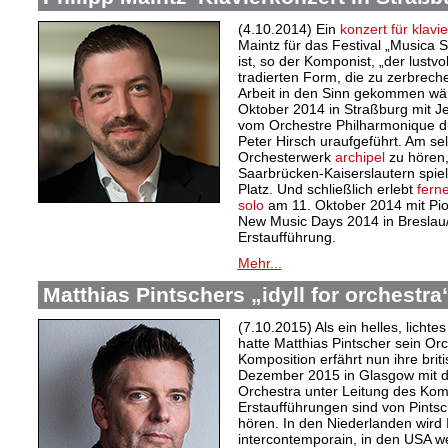
(4.10.2014) Ein
konzert für klavi
Maintz für das Festival „Musica 
ist, so der Komponist, „der lustv
tradierten Form, die zu zerbrech
Arbeit in den Sinn gekommen wär
Oktober 2014 in Straßburg mit Je
vom Orchestre Philharmonique d
Peter Hirsch uraufgeführt. Am se
Orchesterwerk
archipel
zu hören,
Saarbrücken-Kaiserslautern spiel
Platz. Und schließlich erlebt
ferne
solo
am 11. Oktober 2014 mit Piot
New Music Days 2014 in Breslau/
Erstaufführung.
Mehr...
Matthias Pintschers „idyll for orchestra
(7.10.2015) Als ein helles, licht
hatte Matthias Pintscher sein O
Komposition erfährt nun ihre brit
Dezember 2015 in Glasgow mit 
Orchestra unter Leitung des Kom
Erstaufführungen sind von Pints
hören. In den Niederlanden wird
intercontemporain, in den USA w