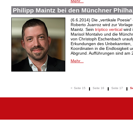
Mehr...
Philipp Maintz bei den Münchner Philh
(6.6.2014) Die „vertikale Poesie“
Roberto Juarroz wird zur Vorlage 
Maintz. Sein
tríptico vertical
wird 
Marisol Montalvo und die Münchn
von Christoph Eschenbach uraufg
Erkundungen des Unbekannten, ze
Koordinaten in die Endlosigkeit un
Abgrund. Aufführungen sind am 2
Mehr...
<
Seite 15
Seite 16
Seite 17
Se