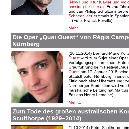
(Now I und II für Klavier und Viol
passing) for flute
als Erstaufführ
und Jan Philipp Schultze interpre
Schneebilder
erstmals in Spanie
– (Foto: Franck Ferville)
Mehr...
Die Oper „Quai Ouest“ von Régis Campo
Nürnberg
(20.11.2014) Bernard-Marie Kol
Ouest
wird zum Sujet einer Oper
Verfolgungsspiel an einem Hafe
Uraufführung beim Festival „Musi
Ouest
am 17. Januar 2015 seine
Staatstheater Nürnberg in einer
Sittig nach einer Übersetzung vo
Nürnberger Produktion wird von Kr
musikalische Leitung hat Marcus 
Editions Henry Lemoine)
Mehr...
Zum Tode des großen australischen Ko
Sculthorpe (1929–2014)
(1.10.2014) Peter Sculthorpe, e