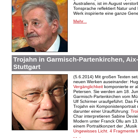
Australiens, ist im August versto
Tonsprache reflektiert Natur und
Werk
inspirierte eine ganze Gen
Mehr...
Trojahn in Garmisch-Partenkirchen, Ai
Stuttgart
(5.6.2014) Mit großen Texten set
neuen Werken auseinander: Hug
Vergänglichkeit
komponierte er al
Petersen. Sie werden am 18. Juni
Garmisch-Partenkirchen vom Mü
Ulf Schirmer uraufgeführt. Das F
Trojahn ein Komponistenportrait
darunter einer Uraufführung:
Tro
Char interpretieren Sabine Devi
Modern unter Franck Ollu am 13.
einem Portraitkonzert der „Musik
Ungewisses Licht. 4 Fragmente f