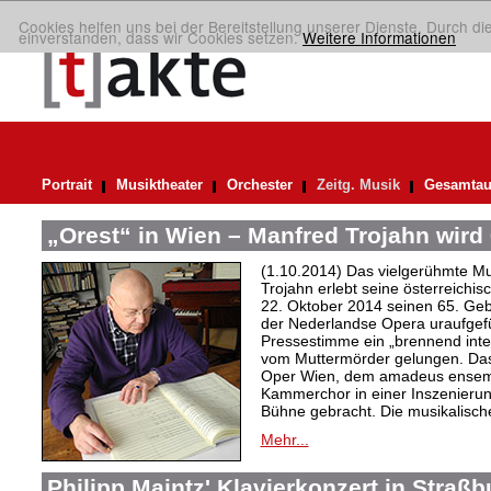
Cookies helfen uns bei der Bereitstellung unserer Dienste. Durch di
einverstanden, dass wir Cookies setzen.
Weitere Informationen
Portrait
Musiktheater
Orchester
Zeitg. Musik
Gesamtau
„Orest“ in Wien – Manfred Trojahn wird
(1.10.2014) Das vielgerühmte M
Trojahn erlebt seine österreichis
22. Oktober 2014 seinen 65. Gebu
der Nederlandse Opera uraufgef
Pressestimme ein „brennend inte
vom Muttermörder gelungen. Das
Oper Wien, dem amadeus ensem
Kammerchor in einer Inszenierung
Bühne gebracht. Die musikalische
Mehr...
Philipp Maintz' Klavierkonzert in Straßb