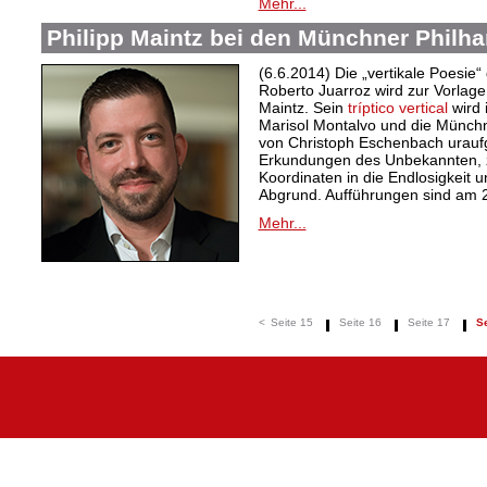
Mehr...
Philipp Maintz bei den Münchner Philh
(6.6.2014) Die „vertikale Poesie“
Roberto Juarroz wird zur Vorlage 
Maintz. Sein
tríptico vertical
wird 
Marisol Montalvo und die Münchn
von Christoph Eschenbach uraufg
Erkundungen des Unbekannten, ze
Koordinaten in die Endlosigkeit un
Abgrund. Aufführungen sind am 2
Mehr...
<
Seite 15
Seite 16
Seite 17
Se