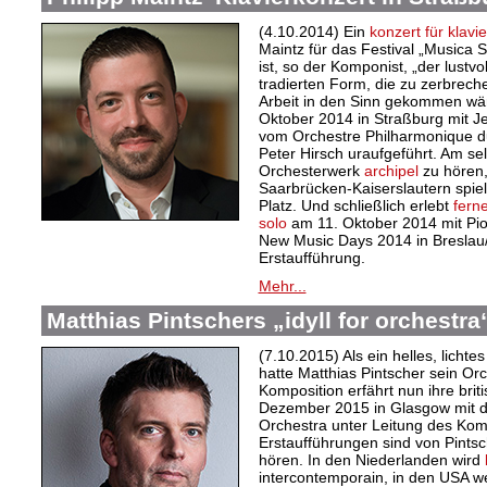
(4.10.2014) Ein
konzert für klavi
Maintz für das Festival „Musica 
ist, so der Komponist, „der lustv
tradierten Form, die zu zerbrech
Arbeit in den Sinn gekommen wär
Oktober 2014 in Straßburg mit Je
vom Orchestre Philharmonique d
Peter Hirsch uraufgeführt. Am se
Orchesterwerk
archipel
zu hören,
Saarbrücken-Kaiserslautern spiel
Platz. Und schließlich erlebt
ferne
solo
am 11. Oktober 2014 mit Piot
New Music Days 2014 in Breslau/
Erstaufführung.
Mehr...
Matthias Pintschers „idyll for orchestra
(7.10.2015) Als ein helles, licht
hatte Matthias Pintscher sein O
Komposition erfährt nun ihre brit
Dezember 2015 in Glasgow mit 
Orchestra unter Leitung des Kom
Erstaufführungen sind von Pints
hören. In den Niederlanden wird
intercontemporain, in den USA w