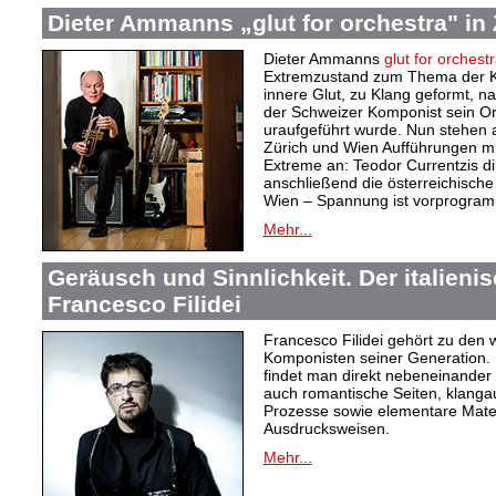
Dieter Ammanns „glut for orchestra" in
Dieter Ammanns
glut for orchest
Extremzustand zum Thema der Ko
innere Glut, zu Klang geformt, n
der Schweizer Komponist sein O
uraufgeführt wurde. Nun stehen 
Zürich und Wien Aufführungen mit
Extreme an: Teodor Currentzis dir
anschließend die österreichisch
Wien – Spannung ist vorprogram
Mehr...
Geräusch und Sinnlichkeit. Der italien
Francesco Filidei
Francesco Filidei gehört zu den w
Komponisten seiner Generation. 
findet man direkt nebeneinander e
auch romantische Seiten, klang
Prozesse sowie elementare Materi
Ausdrucksweisen.
Mehr...