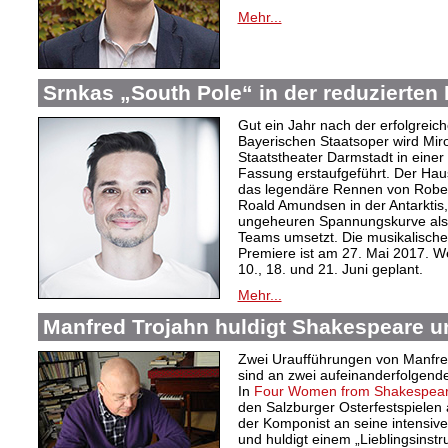
Mehr...
Srnkas „South Pole“ in der reduzierten
Gut ein Jahr nach der erfolgreic
Bayerischen Staatsoper wird Mir
Staatstheater Darmstadt in einer 
Fassung erstaufgeführt. Der Hau
das legendäre Rennen von Rober
Roald Amundsen in der Antarktis,
ungeheuren Spannungskurve als m
Teams umsetzt. Die musikalische
Premiere ist am 27. Mai 2017. We
10., 18. und 21. Juni geplant.
Mehr...
Manfred Trojahn huldigt Shakespeare u
Zwei Uraufführungen von Manfred
sind an zwei aufeinanderfolgend
In
Four Women from Shakespea
den Salzburger Osterfestspielen
der Komponist an seine intensiv
und huldigt einem „Lieblingsinst