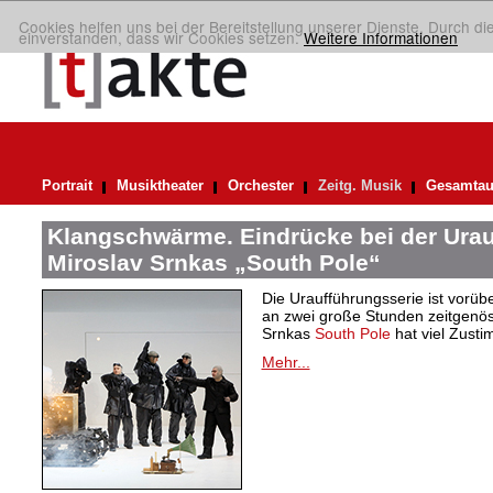
Cookies helfen uns bei der Bereitstellung unserer Dienste. Durch di
einverstanden, dass wir Cookies setzen.
Weitere Informationen
Portrait
Musiktheater
Orchester
Zeitg. Musik
Gesamtau
Klangschwärme. Eindrücke bei der Ura
Miroslav Srnkas „South Pole“
Die Uraufführungsserie ist vorüb
an zwei große Stunden zeitgenös
Srnkas
South Pole
hat viel Zusti
Mehr...