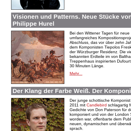
Visionen und Patterns. Neue Stücke vo
Philippe Hurel
Bei den Wittener Tagen für neu
umfangreiches Kompositionsproj
Abschluss, das vor über zehn Ja
dem Komponisten Tiepolos Fresk
der Würzburger Residenz. Die vier
bekannten Erdteile im von Balt
Treppenhaus inspirierten Dufour
30 Minuten Länge.
Mehr...
Der Klang der Farbe Weiß. Der Komponi
Der junge schottische Komponist 
2011 mit
Candlebird
schlagartig f
Gedichte von Don Paterson für d
komponiert und von der London S
worden war, offenbarte dem Publi
neuen, dynamischen und überwäl
sprach.