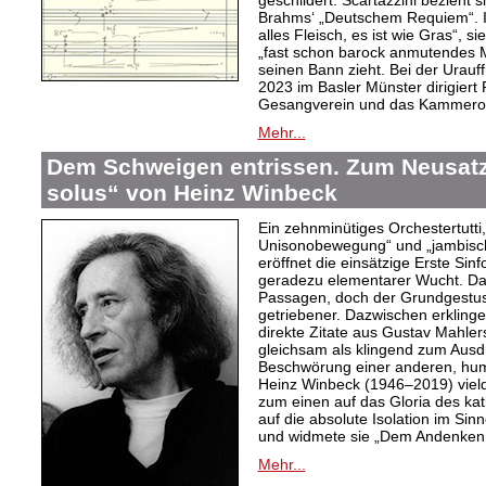
geschildert. Scartazzini bezieht 
Brahms‘ „Deutschem Requiem“. I
alles Fleisch, es ist wie Gras“, 
„fast schon barock anmutendes Me
seinen Bann zieht. Bei der Urau
2023 im Basler Münster dirigiert
Gesangverein und das Kammeror
Mehr...
Dem Schweigen entrissen. Zum Neusatz 
solus“ von Heinz Winbeck
Ein zehnminütiges Orchestertutti
Unisonobewegung“ und „jambisch
eröffnet die einsätzige Erste Sin
geradezu elementarer Wucht. Da
Passagen, doch der Grundgestus d
getriebener. Dazwischen erkling
direkte Zitate aus Gustav Mahler
gleichsam als klingend zum Aus
Beschwörung einer anderen, hum
Heinz Winbeck (1946–2019) vielde
zum einen auf das Gloria des ka
auf die absolute Isolation im Sinn
und widmete sie „Dem Andenken 
Mehr...