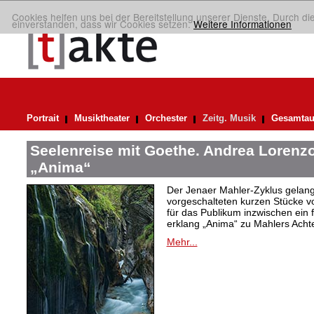
Cookies helfen uns bei der Bereitstellung unserer Dienste. Durch di
einverstanden, dass wir Cookies setzen.
Weitere Informationen
Portrait
Musiktheater
Orchester
Zeitg. Musik
Gesamtau
Seelenreise mit Goethe. Andrea Lorenzo
„Anima“
Der Jenaer Mahler-Zyklus gelangt
vorgeschalteten kurzen Stücke v
für das Publikum inzwischen ein 
erklang „Anima“ zu Mahlers Achte
Mehr...