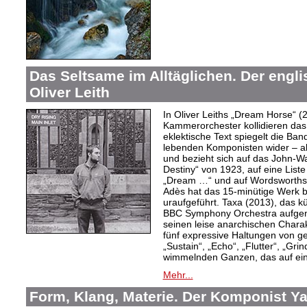
Das Seltsame im Alltäglichen. Der engl
Oliver Leith
In Oliver Leiths „Dream Horse“ (
Kammerorchester kollidieren das
eklektische Text spiegelt die Ban
lebenden Komponisten wider – a
und bezieht sich auf das John-W
Destiny“ von 1923, auf eine Lis
„Dream …“ und auf Wordsworths
Adès hat das 15-minütige Werk 
uraufgeführt. Taxa (2013), das k
BBC Symphony Orchestra aufgen
seinen leise anarchischen Charak
fünf expressive Haltungen von 
„Sustain“, „Echo“, „Flutter“, „Gr
wimmelnden Ganzen, das auf ein
Mehr...
Form, Klang, Materie. Der Komponist Y