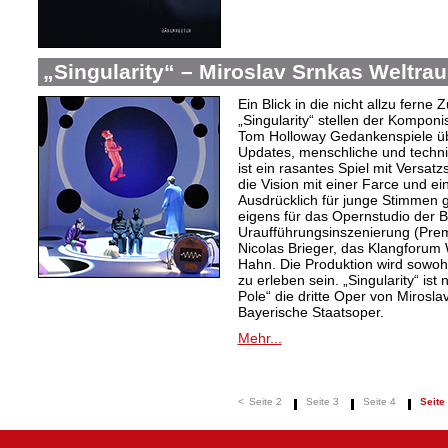
„Singularity“ – Miroslav Srnkas Weltr
Ein Blick in die nicht allzu ferne
„Singularity“ stellen der Komponi
Tom Holloway Gedankenspiele üb
Updates, menschliche und techni
ist ein rasantes Spiel mit Versat
die Vision mit einer Farce und e
Ausdrücklich für junge Stimmen g
eigens für das Opernstudio der B
Uraufführungsinszenierung (Prem
Nicolas Brieger, das Klangforum W
Hahn. Die Produktion wird sowohl
zu erleben sein. „Singularity“ i
Pole“ die dritte Oper von Mirosl
Bayerische Staatsoper.
Mehr...
<
Seite 2
Seite 3
Seite 4
Seite