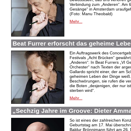
Verbindung zum „Anderen“. Am 6
Gesänge“ in Amsterdam uraufgef
(Foto: Manu Theobald)
Mehr...
Beat Furrer erforscht das geheime Lebe
Ein Auftragswerk des Concertge
Festivals „Acht Brücken“ gewährt 
„Anderen“: In Beat Furrers „VI 
Orchester“ nach Texten der argent
Gallardo spricht einer, der am S
geheimen Leben der Dinge weiß.
Beschwörungen, sie rufen die ver
die Boten „desjenigen, der nur is
sterben wird“.
Mehr...
„Sechzig Jahre im Groove: Dieter Amm
So ist eines der zahlreichen Ko
Geburtstag am 17. Mai überschrie
Baldur Brönnimann führt am 26. 