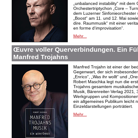
„unbalanced instability“ mit de
Orchestertriptychon „Core – Turn
dem Luzerner Sinfonieorchester 
„Boost“ am 11. und 12. Mai sowie
dire. Raummusik“ mit einer veri
en forme d‘improvisation“.
Mehr...
Œuvre voller Querverbindungen. Ein Fü
Manfred Trojahns
Manfred Trojahn ist einer der b
Gegenwart, der sich insbesonde
„Enrico“, „Was ihr wollt“ und „O
Robert Maschka legt nun die ers
Trojahns gesamtem musikalische
Musik, Bärenreiter-Verlag 2021, 
Werkgruppen und Kompositionen w
ein allgemeines Publikum leicht 
Einzeldarstellungen porträtiert.
Mehr...