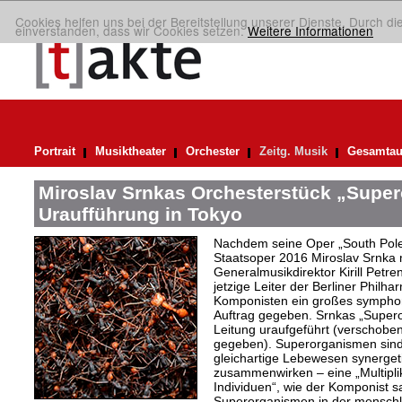
Cookies helfen uns bei der Bereitstellung unserer Dienste. Durch di
einverstanden, dass wir Cookies setzen.
Weitere Informationen
Portrait
Musiktheater
Orchester
Zeitg. Musik
Gesamtau
Miroslav Srnkas Orchesterstück „Supe
Uraufführung in Tokyo
Nachdem seine Oper „South Pole“
Staatsoper 2016 Miroslav Srnka
Generalmusikdirektor Kirill Petr
jetzige Leiter der Berliner Philh
Komponisten ein großes symphoni
Auftrag gegeben. Srnkas „Super
Leitung uraufgeführt (verschobe
gegeben). Superorganismen sind
gleichartige Lebewesen synergeti
zusammenwirken – eine „Multiplika
Individuen“, wie der Komponist sag
Superorganismen in der menschli