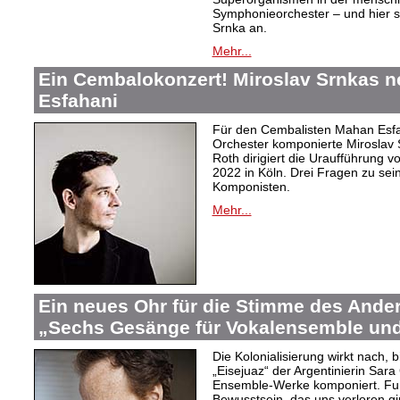
Symphonieorchester – und hier s
Srnka an.
Mehr...
Ein Cembalokonzert! Miroslav Srnkas 
Esfahani
Für den Cembalisten Mahan Esfa
Orchester komponierte Miroslav 
Roth dirigiert die Uraufführung v
2022 in Köln. Drei Fragen zu s
Komponisten.
Mehr...
Ein neues Ohr für die Stimme des Ander
„Sechs Gesänge für Vokalensemble und
Die Kolonialisierung wirkt nach,
„Eisejuaz“ der Argentinierin Sara
Ensemble-Werke komponiert. Fur
Bewusstsein, das uns verloren g