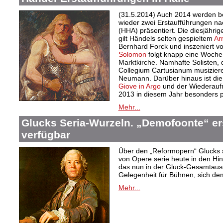
(31.5.2014) Auch 2014 werden be
wieder zwei Erstaufführungen n
(HHA) präsentiert. Die diesjähri
gilt Händels selten gespieltem
Ar
Bernhard Forck und inszeniert v
Solomon
folgt knapp eine Woche 
Marktkirche. Namhafte Solisten,
Collegium Cartusianum musiziere
Neumann. Darüber hinaus ist di
Giove in Argo
und der Wiederau
2013 in diesem Jahr besonders p
Mehr...
Glucks Seria-Wurzeln. „Demofoonte“ er
verfügbar
Über den „Reformopern“ Glucks s
von Opere serie heute in den Hi
das nun in der Gluck-Gesamtausg
Gelegenheit für Bühnen, sich de
Mehr...