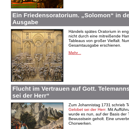
Ein Friedensoratorium. „Solomon“ in de
Ausgabe
Händels spätes Oratorium in eng
nicht durch eine mitreißende Ha
Tableaus von großer Vielfalt. Nu
Gesamtausgabe erschienen.
Mehr...
Flucht im Vertrauen auf Gott. Telemann
sei der Herr“
Zum Johannistag 1731 schrieb T
Gelobet sei der Herr
. Mit Auffüh
wurde es nun, auf der Basis der
Bewusstsein geholt. Eine unverbr
Chorwerken.