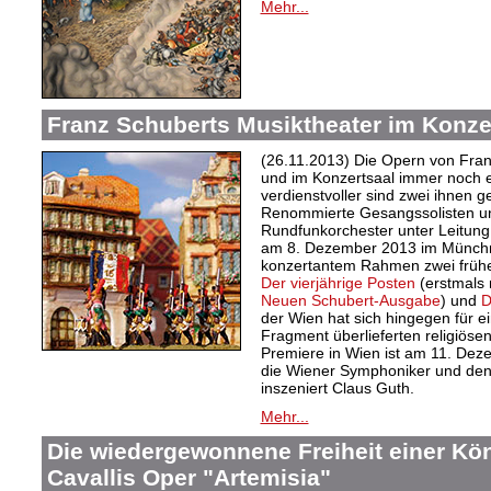
Mehr...
Franz Schuberts Musiktheater im Konze
(26.11.2013) Die Opern von Fra
und im Konzertsaal immer noch 
verdienstvoller sind zwei ihnen 
Renommierte Gesangssolisten u
Rundfunkorchester unter Leitung
am 8. Dezember 2013 im Münchne
konzertantem Rahmen zwei frühe,
Der vierjährige Posten
(erstmals 
Neuen Schubert-Ausgabe
) und
D
der Wien hat sich hingegen für e
Fragment überlieferten religiös
Premiere in Wien ist am 11. Deze
die Wiener Symphoniker und den
inszeniert Claus Guth.
Mehr...
Die wiedergewonnene Freiheit einer Kö
Cavallis Oper "Artemisia"