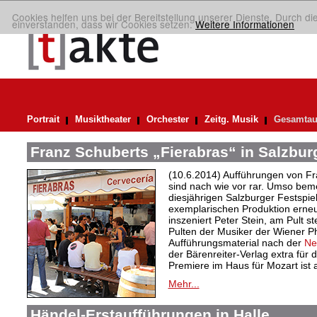
Cookies helfen uns bei der Bereitstellung unserer Dienste. Durch di
einverstanden, dass wir Cookies setzen.
Weitere Informationen
Portrait
Musiktheater
Orchester
Zeitg. Musik
Gesamtau
Franz Schuberts „Fierabras“ in Salzbur
(10.6.2014) Aufführungen von F
sind nach wie vor rar. Umso bem
diesjährigen Salzburger Festspie
exemplarischen Produktion erneut
inszeniert Peter Stein, am Pult 
Pulten der Musiker der Wiener P
Aufführungsmaterial nach der
Ne
der Bärenreiter-Verlag extra für d
Premiere im Haus für Mozart ist 
Mehr...
Händel-Erstaufführungen in Halle