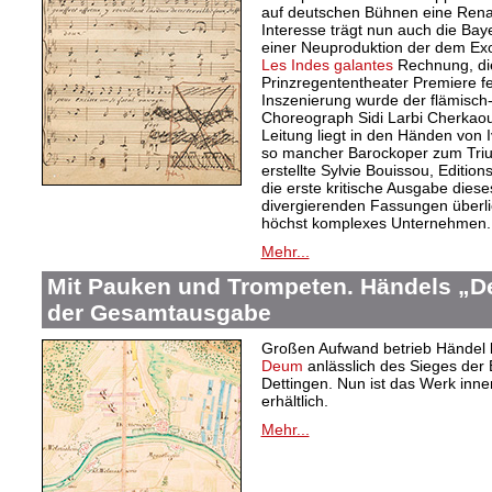
auf deutschen Bühnen eine Rena
Interesse trägt nun auch die Ba
einer Neuproduktion der dem Exo
Les Indes galantes
Rechnung, die
Prinzregententheater Premiere f
Inszenierung wurde der flämisc
Choreograph Sidi Larbi Cherkaou
Leitung liegt in den Händen von 
so mancher Barockoper zum Triu
erstellte Sylvie Bouissou, Editions
die erste kritische Ausgabe dieses
divergierenden Fassungen überlie
höchst komplexes Unternehmen.
Mehr...
Mit Pauken und Trompeten. Händels „De
der Gesamtausgabe
Großen Aufwand betrieb Händel 
Deum
anlässlich des Sieges der 
Dettingen. Nun ist das Werk in
erhältlich.
Mehr...