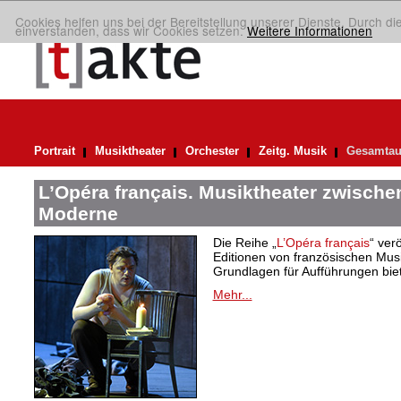
Cookies helfen uns bei der Bereitstellung unserer Dienste. Durch di
einverstanden, dass wir Cookies setzen.
Weitere Informationen
Portrait
Musiktheater
Orchester
Zeitg. Musik
Gesamtau
L’Opéra français. Musiktheater zwische
Moderne
Die Reihe „
L’Opéra français
“ verö
Editionen von französischen Musi
Grundlagen für Aufführungen bie
Mehr...