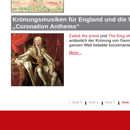
Krönungsmusiken für England und die 
„Coronation Anthems“
Zadok the priest
und
The King sha
anlässlich der Krönung von Georg 
ganzen Welt beliebte konzertant
Mehr...
<
Seite 5
Seite 6
Seite 7
Seite