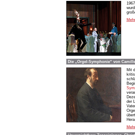
1967
wurd
groß
Mehr
Die „Orgel-Symphonie“ von Camille 
Mit 
krit
schl
Begi
Symp
vera
Deze
der 
Vater
Orge
über
Hera
Mehr