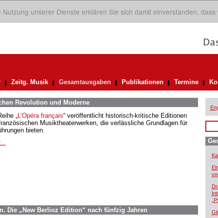
ie Nutzung unserer Dienste erklären Sie sich damit einverstanden, dass
r
Zeitg. Musik
Gesamtausgaben
Publikationen
Termine
Ko
schen Revolution und Moderne
Eng
Reihe „
L’Opéra français
“ veröffentlicht historisch-kritische Editionen
französischen Musiktheaterwerken, die verlässliche Grundlagen für
ührungen bieten.
Ge
...
Ka
Ei
vo
Dr
In
„P
rn. Die „New Berlioz Edition“ nach fünfzig Jahren
Gl