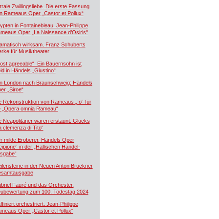
trale Zwillingsliebe. Die erste Fassung
n Rameaus Oper „Castor et Pollux“
ypten in Fontainebleau. Jean-Philippe
meaus Oper „La Naissance d’Osiris"
amatisch wirksam. Franz Schuberts
rke für Musiktheater
ost agreeable“. Ein Bauernsohn ist
ld in Händels „Giustino“
n London nach Braunschweig: Händels
er „Siroe“
e Rekonstruktion von Rameaus „Io“ für
e „Opera omnia Rameau“
e Neapolitaner waren erstaunt. Glucks
a clemenza di Tito“
r milde Eroberer. Händels Oper
cipione“ in der „Hallischen Händel-
sgabe“
ilensteine in der Neuen Anton Bruckner
samtausgabe
briel Fauré und das Orchester.
ubewertung zum 100. Todestag 2024
ffiniert orchestriert. Jean-Philippe
meaus Oper „Castor et Pollux“