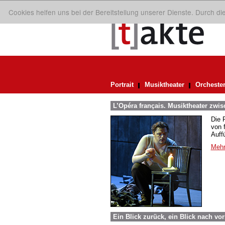
Cookies helfen uns bei der Bereitstellung unserer Dienste. Durch d
Portrait
Musiktheater
Orcheste
L’Opéra français. Musiktheater zwi
Die 
von 
Auff
Mehr
Ein Blick zurück, ein Blick nach vo