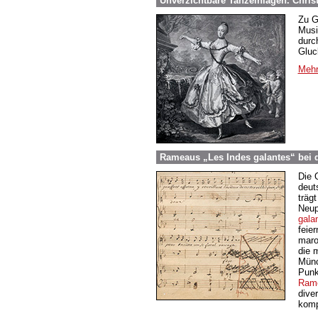
Unverzichtbare Tanzeinlagen. Chris
Zu G
Musi
durc
Gluc
Mehr
Rameaus „Les Indes galantes“ bei 
Die 
deut
träg
Neup
gala
feie
maro
die 
Münc
Punk
Ram
dive
komp