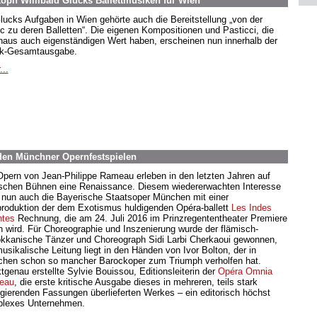
toph Willibald Glucks Ballettmusiken für Wien
lucks Aufgaben in Wien gehörte auch die Bereitstellung „von der
c zu deren Balletten“. Die eigenen Kompositionen und Pasticci, die
haus auch eigenständigen Wert haben, erscheinen nun innerhalb der
k-Gesamtausgabe.
...
den Münchner Opernfestspielen
Opern von Jean-Philippe Rameau erleben in den letzten Jahren auf
schen Bühnen eine Renaissance. Diesem wiedererwachten Interesse
t nun auch die Bayerische Staatsoper München mit einer
roduktion der dem Exotismus huldigenden Opéra-ballett
Les Indes
ntes
Rechnung, die am 24. Juli 2016 im Prinzregententheater Premiere
rn wird. Für Choreographie und Inszenierung wurde der flämisch-
kkanische Tänzer und Choreograph Sidi Larbi Cherkaoui gewonnen,
musikalische Leitung liegt in den Händen von Ivor Bolton, der in
hen schon so mancher Barockoper zum Triumph verholfen hat.
tgenau erstellte Sylvie Bouissou, Editionsleiterin der
Opéra Omnia
eau
, die erste kritische Ausgabe dieses in mehreren, teils stark
rgierenden Fassungen überlieferten Werkes – ein editorisch höchst
lexes Unternehmen.