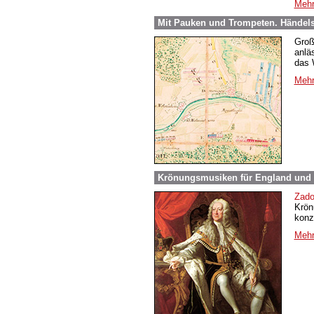
Mehr
Mit Pauken und Trompeten. Händel
Groß
anlä
das 
Mehr
Krönungsmusiken für England und 
Zado
Krön
konz
Mehr