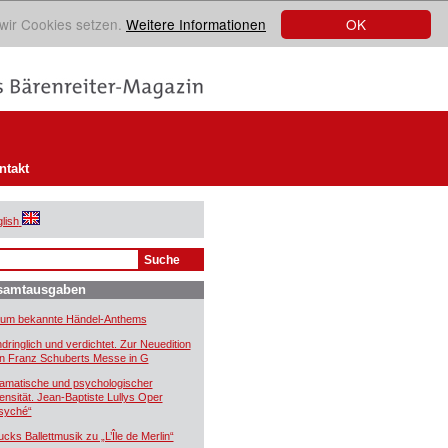
OK
 wir Cookies setzen.
Weitere Informationen
ntakt
lish
samtausgaben
um bekannte Händel-Anthems
ndringlich und verdichtet. Zur Neuedition
n Franz Schuberts Messe in G
amatische und psychologischer
tensität. Jean-Baptiste Lullys Oper
syché“
ucks Ballettmusik zu „L’Île de Merlin“