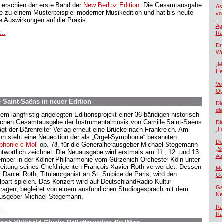
 erschien der erste Band der
New Berlioz Edition
. Die Gesamtausgabe
As
e zu einem Musterbeispiel moderner Musikedition und hat bis heute
vo
e Auswirkungen auf die Praxis.
Äg
...
Ra
Dr
We
„M
He
Vo
Op
Saint-Saëns in neuer Edition
Di
di
dem langfristig angelegten Editionsprojekt einer 36-bändigen historisch-
ischen Gesamtausgabe der Instrumentalmusik von Camille Saint-Saëns
Di
ägt der Bärenreiter-Verlag erneut eine Brücke nach Frankreich. Am
„L
nn steht eine Neuedition der als „Orgel-Symphonie“ bekannten
De
honie c-Moll
op. 78, für die Generalherausgeber Michael Stegemann
„S
ntwortlich zeichnet. Die Neuausgabe wird erstmals am 11., 12. und 13.
Au
mber in der Kölner Philharmonie vom Gürzenich-Orchester Köln unter
Leitung seines Chefdirigenten François-Xavier Roth verwendet. Dessen
Me
 Daniel Roth, Titularorganist an St. Sulpice de Paris, wird den
Ge
lpart spielen. Das Konzert wird auf DeutschlandRadio Kultur
Ga
tragen, begleitet von einem ausführlichen Studiogespräch mit dem
Ne
usgeber Michael Stegemann.
Ra
...
Ra