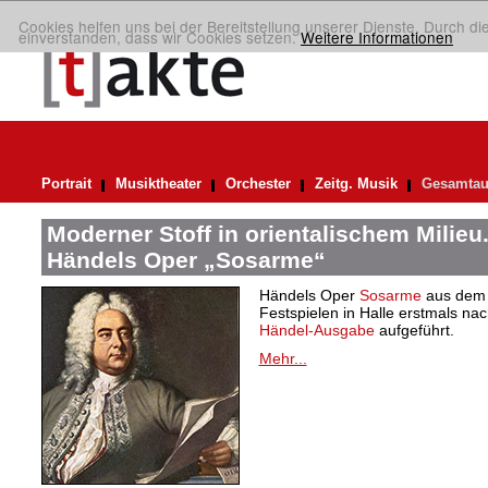
Cookies helfen uns bei der Bereitstellung unserer Dienste. Durch di
einverstanden, dass wir Cookies setzen.
Weitere Informationen
Portrait
Musiktheater
Orchester
Zeitg. Musik
Gesamtau
Moderner Stoff in orientalischem Milieu
Händels Oper „Sosarme“
Händels Oper
Sosarme
aus dem 
Festspielen in Halle erstmals nac
Händel-Ausgabe
aufgeführt.
Mehr...