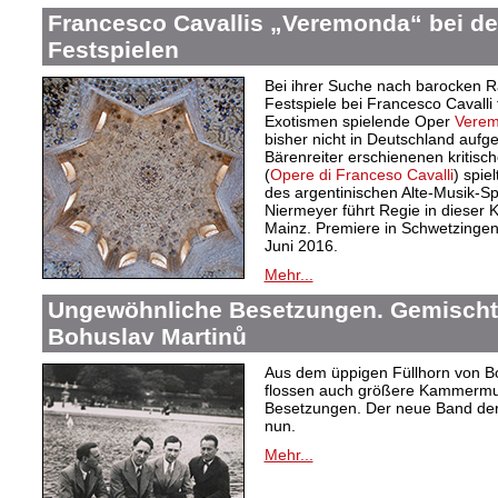
Francesco Cavallis „Veremonda“ bei d
Festspielen
Bei ihrer Suche nach barocken Ra
Festspiele bei Francesco Cavalli
Exotismen spielende Oper
Verem
bisher nicht in Deutschland aufge
Bärenreiter erschienenen kritis
(
Opere di Franceso Cavalli
) spie
des argentinischen Alte-Musik-Sp
Niermeyer führt Regie in dieser 
Mainz. Premiere in Schwetzingen i
Juni 2016.
Mehr...
Ungewöhnliche Besetzungen. Gemisch
Bohuslav Martinů
Aus dem üppigen Füllhorn von Boh
flossen auch größere Kammermusi
Besetzungen. Der neue Band der
nun.
Mehr...