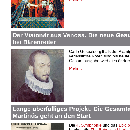
Der Visionär aus Venosa. Die neue Ge
bei Bärenreiter
Carlo Gesualdo gilt als der Avant
verlässliche Noten sind bis heut
Gesamtausgabe wird dies änder
Mehr...
Lange überfälliges Projekt. Die Gesam
Martinůs geht an den Start
Die
4. Symphonie
und das
Epic 
beginnt die
The Bohuslav Martinů