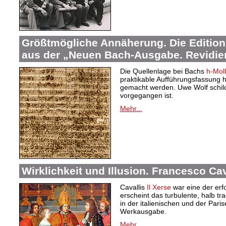
Größtmögliche Annäherung. Die Edition
aus der „Neuen Bach-Ausgabe. Revidier
Die Quellenlage bei Bachs
h-Mol
praktikable Aufführungsfassung
gemacht werden. Uwe Wolf schilde
vorgegangen ist.
Mehr...
Wirklichkeit und Illusion. Francesco Cav
Cavallis
Il Xerse
war eine der erfo
erscheint das turbulente, halb t
in der italienischen und der Par
Werkausgabe.
Mehr...