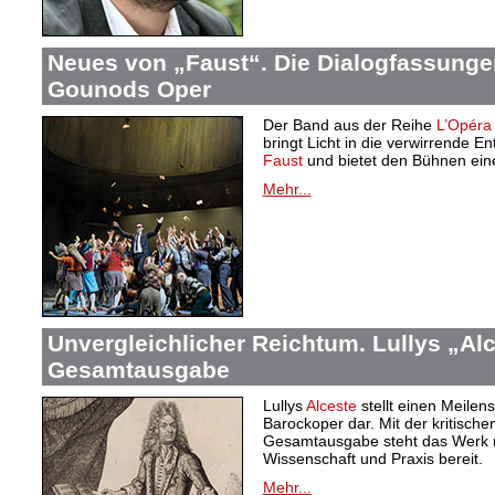
Neues von „Faust“. Die Dialogfassunge
Gounods Oper
Der Band aus der Reihe
L’Opéra 
bringt Licht in die verwirrende 
Faust
und bietet den Bühnen eine 
Mehr...
Unvergleichlicher Reichtum. Lullys „Al
Gesamtausgabe
Lullys
Alceste
stellt einen Meilens
Barockoper dar. Mit der kritisch
Gesamtausgabe steht das Werk nu
Wissenschaft und Praxis bereit.
Mehr...