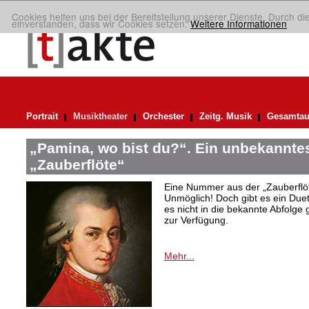
Cookies helfen uns bei der Bereitstellung unserer Dienste. Durch di
einverstanden, dass wir Cookies setzen.
Weitere Informationen
Portrait
Musiktheater
Orchester
Zeitg. Musik
Gesamtau
„Pamina, wo bist du?“. Ein unbekannte
„Zauberflöte“
Eine Nummer aus der „Zauberflöt
Unmöglich! Doch gibt es ein Due
es nicht in die bekannte Abfolge 
zur Verfügung.
Mehr...