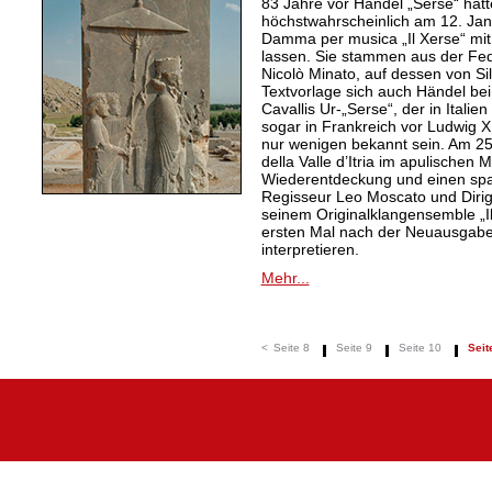
83 Jahre vor Händel „Serse“ hatt
höchstwahrscheinlich am 12. Jan
Damma per musica „Il Xerse“ mi
lassen. Sie stammen aus der Fed
Nicolò Minato, auf dessen von Sil
Textvorlage sich auch Händel bei
Cavallis Ur-„Serse“, der in Ital
sogar in Frankreich vor Ludwig X
nur wenigen bekannt sein. Am 25. 
della Valle d’Itria im apulischen
Wiederentdeckung und einen spa
Regisseur Leo Moscato und Dirige
seinem Originalklangensemble „
ersten Mal nach der Neuausgabe 
interpretieren.
Mehr...
<
Seite 8
Seite 9
Seite 10
Seit