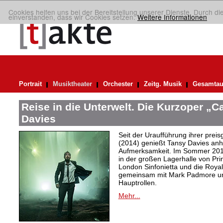
Cookies helfen uns bei der Bereitstellung unserer Dienste. Durch di
einverstanden, dass wir Cookies setzen.
Weitere Informationen
Portrait
Musiktheater
Orchester
Zeitg. Musik
Gesamtau
Reise in die Unterwelt. Die Kurzoper „
Davies
Seit der Uraufführung ihrer pre
(2014) genießt Tansy Davies anha
Aufmerksamkeit. Im Sommer 2018
in der großen Lagerhalle von Pri
London Sinfonietta und die Royal
gemeinsam mit Mark Padmore und
Hauptrollen.
Mehr...