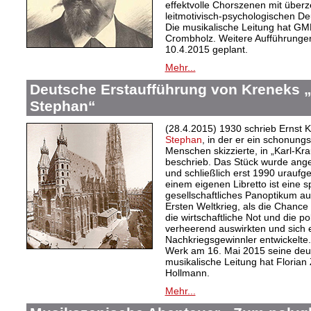
effektvolle Chorszenen mit über
leitmotivisch-psychologischen De
Die musikalische Leitung hat GMD
Crombholz. Weitere Aufführungen 
10.4.2015 geplant.
Mehr...
Deutsche Erstaufführung von Kreneks 
Stephan“
(28.4.2015) 1930 schrieb Ernst 
Stephan
, in der er ein schonung
Menschen skizzierte, in „Karl-Kra
beschrieb. Das Stück wurde an
und schließlich erst 1990 uraufge
einem eigenen Libretto ist eine s
gesellschaftliches Panoptikum a
Ersten Weltkrieg, als die Chance 
die wirtschaftliche Not und die po
verheerend auswirkten und sich 
Nachkriegsgewinnler entwickelte.
Werk am 16. Mai 2015 seine deut
musikalische Leitung hat Florian
Hollmann.
Mehr...