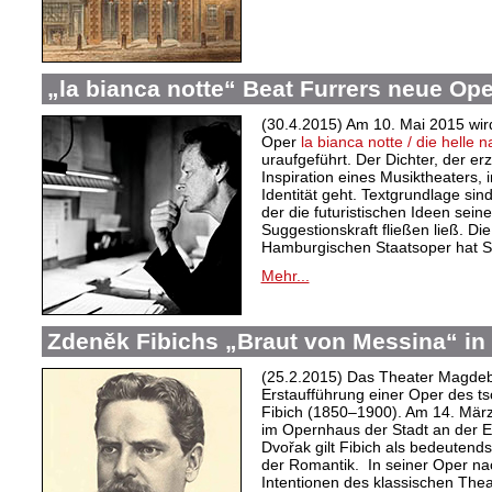
„la bianca notte“ Beat Furrers neue Op
(30.4.2015) Am 10. Mai 2015 wir
Oper
la bianca notte / die helle 
uraufgeführt. Der Dichter, der erz
Inspiration eines Musiktheaters,
Identität geht. Textgrundlage sin
der die futuristischen Ideen seine
Suggestionskraft fließen ließ. Di
Hamburgischen Staatsoper hat 
Mehr...
Zdeněk Fibichs „Braut von Messina“ i
(25.2.2015) Das Theater Magdeb
Erstaufführung einer Oper des 
Fibich (1850–1900). Am 14. Mär
im Opernhaus der Stadt an der 
Dvořak gilt Fibich als bedeutend
der Romantik. In seiner Oper nach
Intentionen des klassischen The