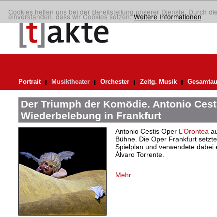
Cookies helfen uns bei der Bereitstellung unserer Dienste. Durch di
einverstanden, dass wir Cookies setzen.
Weitere Informationen
Portrait
Musiktheater
Orchester
Zeitg. Musik
Gesamtau
Der Triumph der Komödie. Antonio Cest
Wiederbelebung in Frankfurt
Antonio Cestis Oper
L’Orontea
au
Bühne. Die Oper Frankfurt setzte
Spielplan und verwendete dabei
Álvaro Torrente.
Mehr...