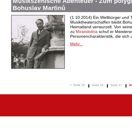
Musikszenische Abenteuer - Zum polyg
Bohuslav Martinů
(1.10.2014) Ein Weltbürger und T
Musiktheaterschaffen bleibt Boh
Heimatland verwurzelt. Von sein
zu
Mirandolina
schuf er Meisterw
Personencharakteristik, die sich 
Mehr...
<
Seite 15
Seite 16
Seite 17
Se